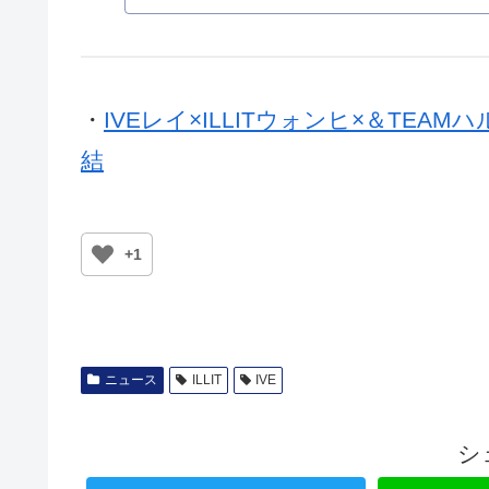
1st シングルアル
SHOP 限定特典付
・
IVEレイ×ILLITウォンヒ×＆TEA
結
+1
ニュース
ILLIT
IVE
シ