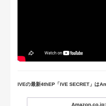
IVEの最新4thEP「IVE SECRET」は
A
Amazon.co.jp: