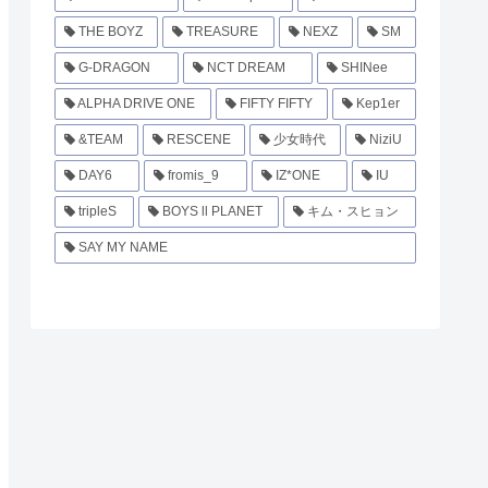
THE BOYZ
TREASURE
NEXZ
SM
G-DRAGON
NCT DREAM
SHINee
ALPHA DRIVE ONE
FIFTY FIFTY
Kep1er
&TEAM
RESCENE
少女時代
NiziU
DAY6
fromis_9
IZ*ONE
IU
tripleS
BOYS ll PLANET
キム・スヒョン
SAY MY NAME