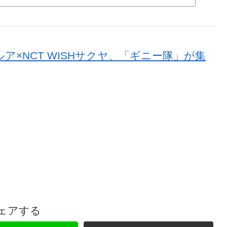
バム ジャケットランダム ( 韓国盤 )(韓メディア
き): ミュージック
Mハルア×NCT WISHサクヤ、「ギニー隊」が集
ェアする