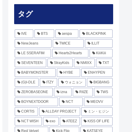
タグ
IVE
BTS
aespa
BLACKPINK
NewJeans
TWICE
ILLIT
LE SSERAFIM
Hearts2Hearts
KiiiKiii
SEVENTEEN
StrayKids
NMIXX
TXT
BABYMONSTER
HYBE
ENHYPEN
(G)I-DLE
ITZY
ウォニョン
BIGBANG
ZEROBASEONE
izna
RIIZE
TWS
BOYNEXTDOOR
NCT
MEOVV
CORTIS
ALLDAY PROJECT
ミン・ヒジン
NCT WISH
exo
ATEEZ
KISS OF LIFE
Red Velvet
Kick Flip
KATSEYE