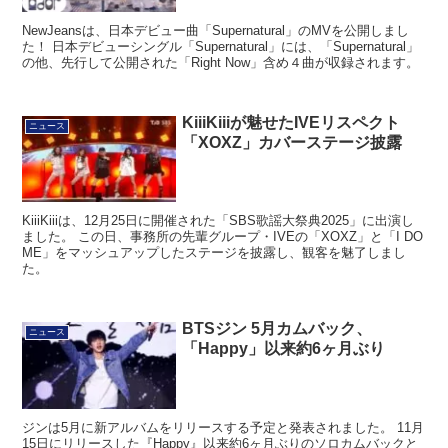
NewJeansは、日本デビュー曲「Supernatural」のMVを公開しまし
た！ 日本デビューシングル「Supernatural」には、「Supernatural」
の他、先行して公開された「Right Now」含め４曲が収録されます。
KiiiKiiiが魅せたIVEリスペクト
ニュース
「XOXZ」カバーステージ披露
KiiiKiiiは、12月25日に開催された「SBS歌謡大祭典2025」に出演し
ました。 この日、事務所の先輩グループ・IVEの「XOXZ」と「I DO
ME」をマッシュアップしたステージを披露し、観客を魅了しまし
た。
BTSジン 5月カムバック、
ニュース
「Happy」以来約6ヶ月ぶり
ジンは5月に新アルバムをリリースする予定と発表されました。 11月
15日にリリースした『Happy』以来約6ヶ月ぶりのソロカムバックと