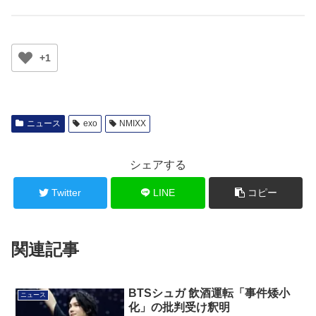
+1
ニュース
exo
NMIXX
シェアする
Twitter
LINE
コピー
関連記事
BTSシュガ 飲酒運転「事件矮小
ニュース
化」の批判受け釈明