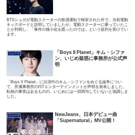
BTSシュガが電動スクーターの飲酒運転で検挙された件で、当初電動
キックボードと説明していましたが、電動スクーターに乗っていたこ
とが判明し、「事件の矮小化を図ったのでは」という批判を受けてい
ます。
「Boys II Planet」キム・シファ
ニュース
ン、いじめ疑惑に事務所が公式声
明
「Boys II Planet」に出演中のキム・シファンをめぐる論争につい
て、所属事務所のISTエンターテインメントが声明を発表しました。
転校の事実はあるものの、いじめには一切関与していないと強調しま
した。
NewJeans、日本デビュー曲
ニュース
「Supernatural」MV公開！