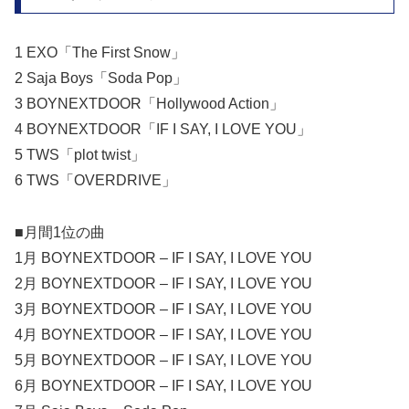
1 EXO「The First Snow」
2 Saja Boys「Soda Pop」
3 BOYNEXTDOOR「Hollywood Action」
4 BOYNEXTDOOR「IF I SAY, I LOVE YOU」
5 TWS「plot twist」
6 TWS「OVERDRIVE」
■月間1位の曲
1月 BOYNEXTDOOR – IF I SAY, I LOVE YOU
2月 BOYNEXTDOOR – IF I SAY, I LOVE YOU
3月 BOYNEXTDOOR – IF I SAY, I LOVE YOU
4月 BOYNEXTDOOR – IF I SAY, I LOVE YOU
5月 BOYNEXTDOOR – IF I SAY, I LOVE YOU
6月 BOYNEXTDOOR – IF I SAY, I LOVE YOU