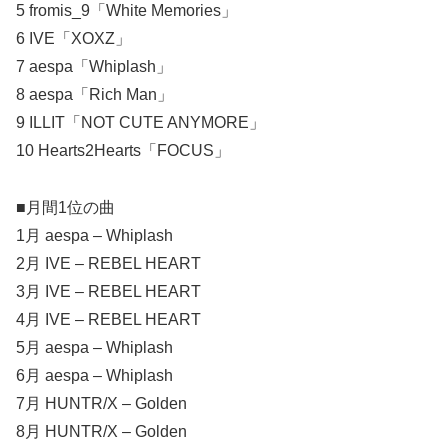
5 fromis_9「White Memories」
6 IVE「XOXZ」
7 aespa「Whiplash」
8 aespa「Rich Man」
9 ILLIT「NOT CUTE ANYMORE」
10 Hearts2Hearts「FOCUS」
■月間1位の曲
1月 aespa – Whiplash
2月 IVE – REBEL HEART
3月 IVE – REBEL HEART
4月 IVE – REBEL HEART
5月 aespa – Whiplash
6月 aespa – Whiplash
7月 HUNTR/X – Golden
8月 HUNTR/X – Golden