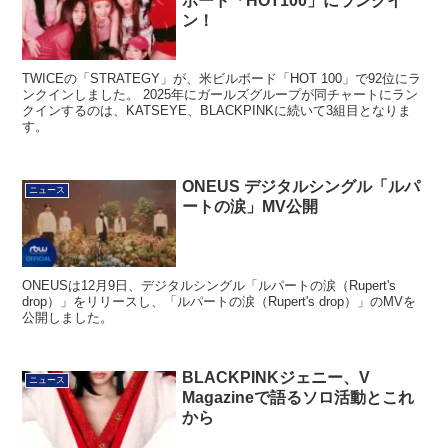
ボード「HOT100」にランクイ
ン！
TWICEの「STRATEGY」が、米ビルボード「HOT 100」で92位にラ
ンクインしました。 2025年にガールズグループが同チャートにラン
クインするのは、KATSEYE、BLACKPINKに続いて3組目となりま
す。
ONEUS デジタルシングル「ルパ
ニュース
ートの涙」MV公開
ONEUSは12月9日、デジタルシングル「ルパートの涙（Rupert's
drop）」をリリースし、「ルパートの涙（Rupert's drop）」のMVを
公開しました。
BLACKPINKジェニー、V
ニュース
Magazineで語るソロ活動とこれ
から