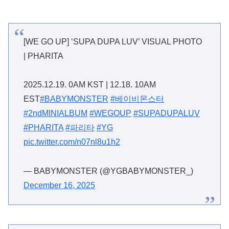
[WE GO UP] ‘SUPA DUPA LUV’ VISUAL PHOTO
| PHARITA
2025.12.19. 0AM KST | 12.18. 10AM
EST
#BABYMONSTER
#베이비몬스터
#2ndMINIALBUM
#WEGOUP
#SUPADUPALUV
#PHARITA
#파리타
#YG
pic.twitter.com/n07nl8u1h2
— BABYMONSTER (@YGBABYMONSTER_)
December 16, 2025