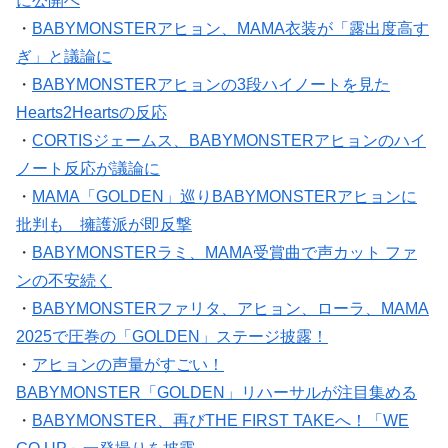
・
BABYMONSTERアヒョン、MAMA衣装が「露出度高す
ぎ」と議論に
・
BABYMONSTERアヒョンの3段ハイノートを見た
Hearts2Heartsの反応
・
CORTISジェームス、BABYMONSTERアヒョンのハイ
ノート反応が議論に
・
MAMA「GOLDEN」巡りBABYMONSTERアヒョンに
批判も 擁護派が即反撃
・
BABYMONSTERラミ、MAMA受賞曲で声カット ファ
ンの不安続く
・
BABYMONSTERファリタ、アヒョン、ローラ、MAMA
2025で圧巻の「GOLDEN」ステージ披露！
・
アヒョンの声量がすごい！
BABYMONSTER「GOLDEN」リハーサルが注目集める
・
BABYMONSTER、再びTHE FIRST TAKEへ！「WE
GO UP」一発撮りを披露