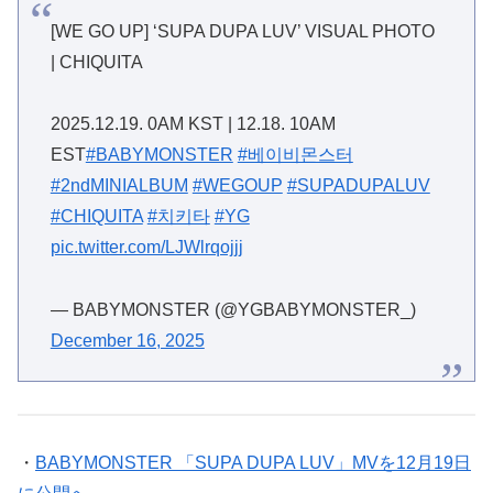
[WE GO UP] ‘SUPA DUPA LUV’ VISUAL PHOTO
| CHIQUITA
2025.12.19. 0AM KST | 12.18. 10AM
EST
#BABYMONSTER
#베이비몬스터
#2ndMINIALBUM
#WEGOUP
#SUPADUPALUV
#CHIQUITA
#치키타
#YG
pic.twitter.com/LJWlrqojjj
— BABYMONSTER (@YGBABYMONSTER_)
December 16, 2025
・
BABYMONSTER 「SUPA DUPA LUV」MVを12月19日
に公開へ