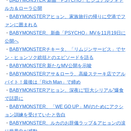
ルカ＆ローラ公開
・
BABYMONSTERアヒョン、家族旅行の帰りに空港でフ
ァンに囲まれる
・
BABYMONSTER、新曲「PSYCHO」MVを11月19日に
公開へ
・
BABYMONSTERチキータ、「リムジンサービス」でヤ
ン・ヒョンソク総括とのエピソードを語る
・
BABYMONSTER 新たなMV公開を示唆
・
BABYMONSTERアサ＆ローラ、高級ステーキ店でアル
バイト！最後は「Rich Man」で締め
・
BABYMONSTERアヒョン、深夜に“巨大シリアル”爆食
で話題に
・
BABYMONSTER、「WE GO UP」MVのためにアクシ
ョン訓練を受けていたと告白
・
BABYMONSTER、ルカのお辞儀ラップ＆アヒョンの涙
に世界中が感動