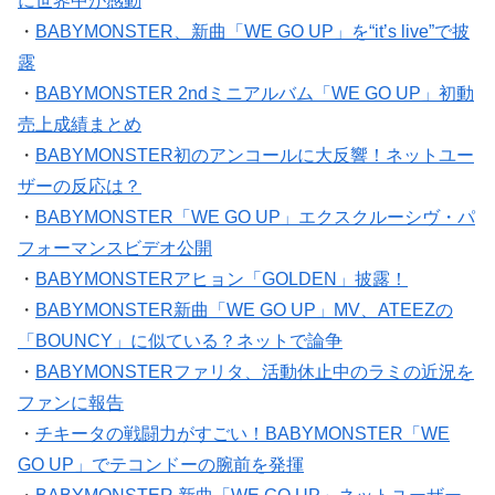
・
BABYMONSTER、新曲「WE GO UP」を“it’s live”で披
露
・
BABYMONSTER 2ndミニアルバム「WE GO UP」初動
売上成績まとめ
・
BABYMONSTER初のアンコールに大反響！ネットユー
ザーの反応は？
・
BABYMONSTER「WE GO UP」エクスクルーシヴ・パ
フォーマンスビデオ公開
・
BABYMONSTERアヒョン「GOLDEN」披露！
・
BABYMONSTER新曲「WE GO UP」MV、ATEEZの
「BOUNCY」に似ている？ネットで論争
・
BABYMONSTERファリタ、活動休止中のラミの近況を
ファンに報告
・
チキータの戦闘力がすごい！BABYMONSTER「WE
GO UP」でテコンドーの腕前を発揮
・
BABYMONSTER 新曲「WE GO UP」ネットユーザー