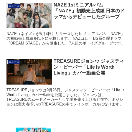
「NAZE」初動売上成績 日本のド
ラマからデビューしたグループ
NAZE（ネイズ）が5月4日にリリースした1stミニアルバム「NAZE」
の初動売上成績を以下に記載します。 NAZEは、TBS系金曜ドラマ
『DREAM STAGE』から誕生した、7人組のボーイズグループです。
TREASUREジョンウ ジャスティ
ニュース
ン・ビーバー「Life Is Worth
Living」カバー動画公開
TREASUREジョンウは9月28日、ジャスティン・ビーバーの「Life Is
Worth Living」カバー動画を公開しました。 ジョンウは、
TREASUREのムードメーカーとして場を盛り上げる存在で、ポジシ
ョンは実力者揃いのTREASUREの中でメインボーカルになります。
UNIS 日本2ndデジタルシングル「幸せに