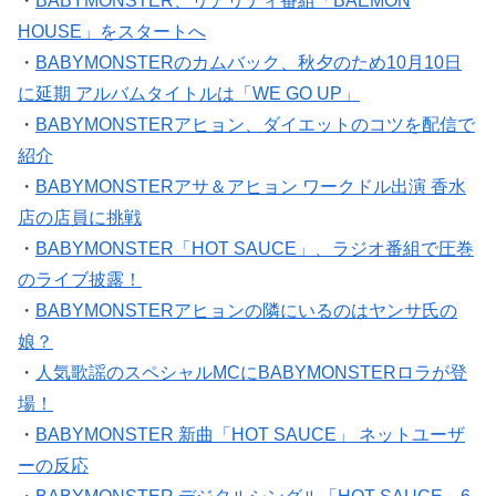
HOUSE」をスタートへ
・
BABYMONSTERのカムバック、秋夕のため10月10日
に延期 アルバムタイトルは「WE GO UP」
・
BABYMONSTERアヒョン、ダイエットのコツを配信で
紹介
・
BABYMONSTERアサ＆アヒョン ワークドル出演 香水
店の店員に挑戦
・
BABYMONSTER「HOT SAUCE」、ラジオ番組で圧巻
のライブ披露！
・
BABYMONSTERアヒョンの隣にいるのはヤンサ氏の
娘？
・
人気歌謡のスペシャルMCにBABYMONSTERロラが登
場！
・
BABYMONSTER 新曲「HOT SAUCE」 ネットユーザ
ーの反応
・
BABYMONSTER デジタルシングル「HOT SAUCE」6