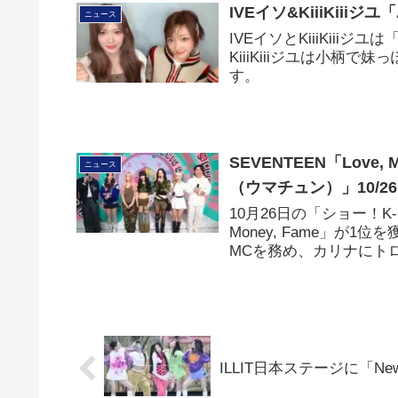
IVEイソ&KiiiKiii
ニュース
IVEイソとKiiiKiii
KiiiKiiiジユは小柄
す。
SEVENTEEN「Love
ニュース
（ウマチュン）」10/26
10月26日の「ショー！K-
Money, Fame」が
MCを務め、カリナにト
ILLIT日本ステージに「N