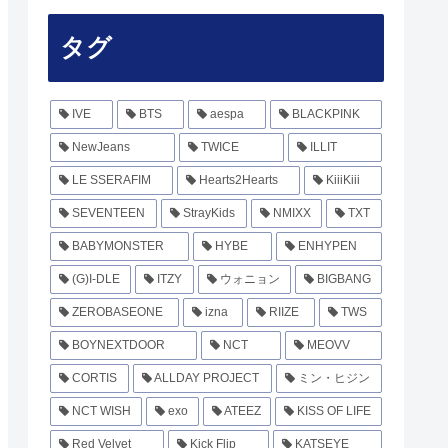
タグ
IVE
BTS
aespa
BLACKPINK
NewJeans
TWICE
ILLIT
LE SSERAFIM
Hearts2Hearts
KiiiKiii
SEVENTEEN
StrayKids
NMIXX
TXT
BABYMONSTER
HYBE
ENHYPEN
(G)I-DLE
ITZY
ウォニョン
BIGBANG
ZEROBASEONE
izna
RIIZE
TWS
BOYNEXTDOOR
NCT
MEOVV
CORTIS
ALLDAY PROJECT
ミン・ヒジン
NCT WISH
exo
ATEEZ
KISS OF LIFE
Red Velvet
Kick Flip
KATSEYE