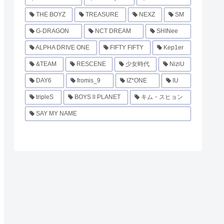
THE BOYZ
TREASURE
NEXZ
SM
G-DRAGON
NCT DREAM
SHINee
ALPHA DRIVE ONE
FIFTY FIFTY
Kep1er
&TEAM
RESCENE
少女時代
NiziU
DAY6
fromis_9
IZ*ONE
IU
tripleS
BOYS ll PLANET
キム・スヒョン
SAY MY NAME