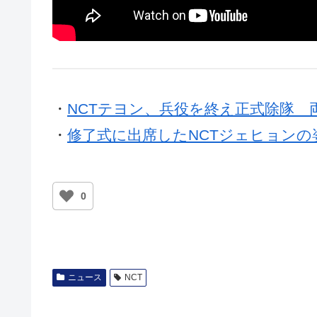
・
NCTテヨン、兵役を終え正式除隊 
・
修了式に出席したNCTジェヒョン
0
ニュース
NCT