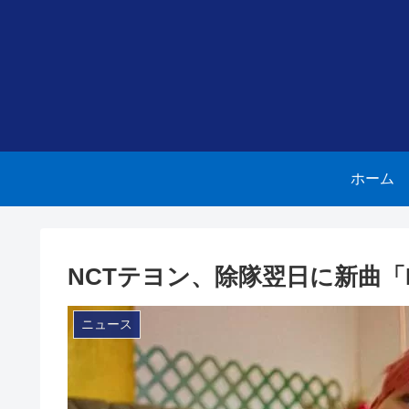
ホーム
NCTテヨン、除隊翌日に新曲「
ニュース