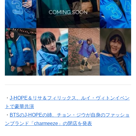
・
J-HOPE＆リサ＆フィリックス、ルイ・ヴィトンイベン
トで豪華共演
・
BTSのJ-HOPEの姉、チョン・ジウが自身のファッショ
ンブランド「charmeeze」の閉店を発表