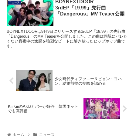
BOYNEXTDOOR
ニュース
3rdEP「19.99」先行曲
「Dangerous」MV Teaser公開
BOYNEXTDOORは9月9日にリリースする3rdEP「19.99」の先行曲
「Dangerous」のMV Teaserを公開しました。この曲は両親にバレた
くない真夜中の逸脱を強烈なビートに解き放ったヒップホップ曲で
す。
少女時代ティファニー＆ピョン・ヨハ
ン、結婚前提の交際を認める
KiiiKiiiのAKBカバーが好評 韓国ネット
でも高評価
ホーム
ニュース