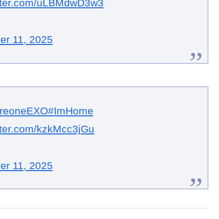
r 11, 2025
reoneEXO
#ImHome
itter.com/kzkMcc3jGu
r 11, 2025