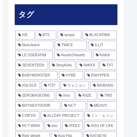
タグ
IVE
BTS
aespa
BLACKPINK
NewJeans
TWICE
ILLIT
LE SSERAFIM
Hearts2Hearts
KiiiKiii
SEVENTEEN
StrayKids
NMIXX
TXT
BABYMONSTER
HYBE
ENHYPEN
(G)I-DLE
ITZY
ウォニョン
BIGBANG
ZEROBASEONE
izna
RIIZE
TWS
BOYNEXTDOOR
NCT
MEOVV
CORTIS
ALLDAY PROJECT
ミン・ヒジン
NCT WISH
exo
ATEEZ
KISS OF LIFE
Red Velvet
Kick Flip
KATSEYE