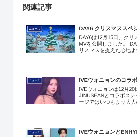
関連記事
DAY6 クリスマススペシャ
ニュース
DAY6は12月15日、クリス
MVを公開しました。 D
リスマスを捉えた心地よ
IVEウォニョンのコラ
ニュース
IVEウォニョンは12月20日の
JINUSEANとコラボス
ージではいつもより大人
IVEウォニョンとENHYPE
ニュース
Festival」のMCと報