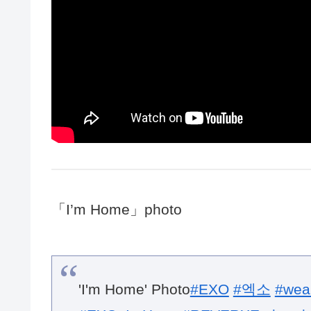
「I’m Home」photo
'I'm Home' Photo
#EXO
#엑소
#wea
#EXO_ImHome
#REVERXE
pic.tw