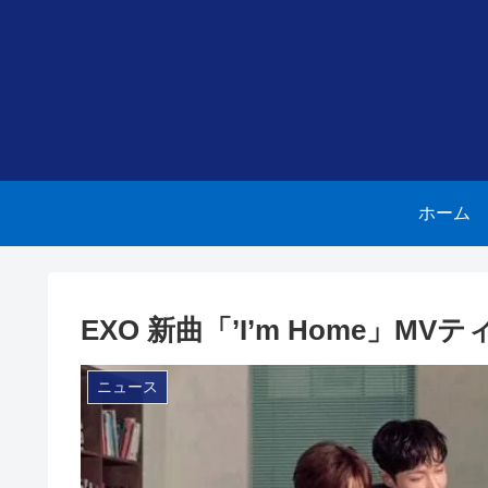
ホーム
EXO 新曲「’I’m Home」M
ニュース