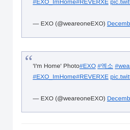
— EXO (@weareoneEXO)
Decembe
'I'm Home' Photo
#EXO
#엑소
#wea
#EXO_ImHome
#REVERXE
pic.tw
— EXO (@weareoneEXO)
Decembe