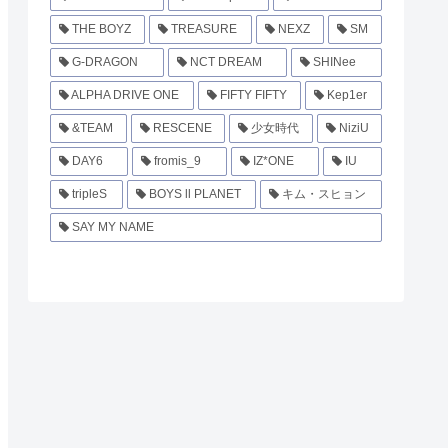
THE BOYZ
TREASURE
NEXZ
SM
G-DRAGON
NCT DREAM
SHINee
ALPHA DRIVE ONE
FIFTY FIFTY
Kep1er
&TEAM
RESCENE
少女時代
NiziU
DAY6
fromis_9
IZ*ONE
IU
tripleS
BOYS ll PLANET
キム・スヒョン
SAY MY NAME