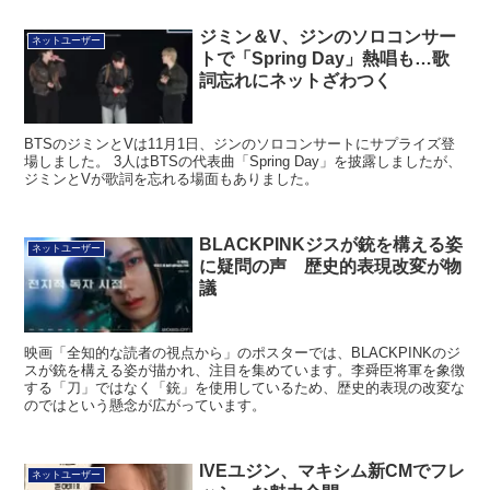
ジミン＆V、ジンのソロコンサー
ネットユーザー
トで「Spring Day」熱唱も…歌
詞忘れにネットざわつく
BTSのジミンとVは11月1日、ジンのソロコンサートにサプライズ登
場しました。 3人はBTSの代表曲「Spring Day」を披露しましたが、
ジミンとVが歌詞を忘れる場面もありました。
BLACKPINKジスが銃を構える姿
ネットユーザー
に疑問の声 歴史的表現改変が物
議
映画「全知的な読者の視点から」のポスターでは、BLACKPINKのジ
スが銃を構える姿が描かれ、注目を集めています。李舜臣将軍を象徴
する「刀」ではなく「銃」を使用しているため、歴史的表現の改変な
のではという懸念が広がっています。
IVEユジン、マキシム新CMでフレ
ネットユーザー