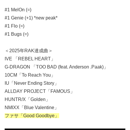
#1 MelOn (=)
#1 Genie (+1) *new peak*
#1 Flo (=)
#1 Bugs (=)
＜2025年RAK達成曲＞
IVE 「REBEL HEART」
G-DRAGON 「TOO BAD (feat. Anderson .Paak)」
10CM「To Reach You」
IU「Never Ending Story」
ALLDAY PROJECT「FAMOUS」
HUNTR/X「Golden」
NMIXX「Blue Valentine」
ファサ「Good Goodbye」