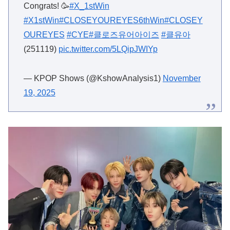
Congrats! 🥳
#X_1stWin
#X1stWin
#CLOSEYOUREYES6thWin
#CLOSEY
OUREYES
#CYE
#클로즈유어아이즈
#클유아
(251119)
pic.twitter.com/5LQipJWIYp
— KPOP Shows (@KshowAnalysis1)
November
19, 2025