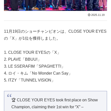
2025.11.19
11月19日のショーチャンピオンは、CLOSE YOUR EYES
の「X」が1位を獲得しました。
1. CLOSE YOUR EYESの「X」
2. PLAVE「BBUU!」
3. LE SSERAFIM「SPAGHETTI」
4. ロイ・キム「No Wonder Can Say」
5. ITZY「TUNNEL VISION」
🏆 CLOSE YOUR EYES took first place on Show
Champion, claiming their 1st win for “X” –