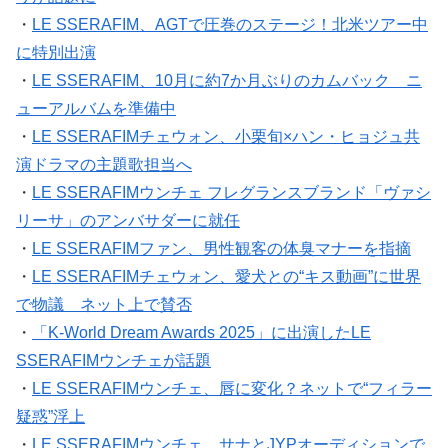
・
LE SSERAFIM、AGTで圧巻のステージ！北米ツアー中
に特別出演
・
LE SSERAFIM、10月に約7か月ぶりのカムバック ニ
ューアルバムを準備中
・
LE SSERAFIMチェウォン、小栗旬×ハン・ヒョジュ共
演ドラマの主題歌担当へ
・
LE SSERAFIMウンチェ フレグランスブランド「ヴァシ
リーサ」のアンバサダーに就任
・
LE SSERAFIMファン、男性観客の体臭マナーを指摘
・
LE SSERAFIMチェウォン、愛犬との“キス動画”に世界
で物議 ネット上で賛否
・
「K-World Dream Awards 2025」に出演したLE
SSERAFIMウンチェが話題
・
LE SSERAFIMウンチェ、唇に変化？ネットで“フィラー
疑惑”浮上
・
LE SSERAFIMウンチェ、サナとJYPオーディションで