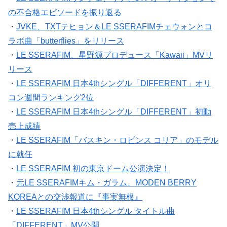
の不合格エピソードを振り返る
・
JVKE、TXTテヒョン＆LE SSERAFIMチェウォンとコ
ラボ曲「butterflies」をリリース
・
LE SSERAFIM、星野源プロデュース「Kawaii」MVリ
リース
・
LE SSERAFIM 日本4thシングル「DIFFERENT」オリ
コン週間ランキング2位
・
LE SSERAFIM 日本4thシングル「DIFFERENT」初動
売上成績
・
LE SSERAFIM「バスキン・ロビンス コリア」のモデル
に就任
・
LE SSERAFIM 初の東京ドーム公演決定！
・
元LE SSERAFIMキム・ガラム、MODEN BERRY
KOREAとの交渉報道に『事実無根』
・
LE SSERAFIM 日本4thシングル タイトル曲
「DIFFERENT」MV公開