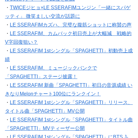
・
TWICEジヒョ×LE SSERAFIMユンジン「一緒にスパゲ
ッティ」 微笑ましい交流が話題に
・
LE SSERAFIMカズハ、完璧な腹筋ショットに称賛の声
・
LE SSERAFIM、カムバック初日売上が大幅減 戦略的
V字回復狙い？
・
LE SSERAFIM 1stシングル「SPAGHETTI」初動売上成
績
・
LE SSERAFIM、ミュージックバンクで
「SPAGHETTI」ステージ披露！
・
LE SSERAFIM 新曲「SPAGHETTI」初日の音源成績 い
きなりMelonチャート100位にランクイン！
・
LE SSERAFIM 1stシングル「SPAGHETTI」リリース、
タイトル曲「SPAGHETTI」MV公開
・
LE SSERAFIM 1stシングル「SPAGHETTI」タイトル曲
「SPAGHETTI」MVティーザー公開
・
LE SSERAFIM 1stシングル「SPAGHETTI」にBTS J-