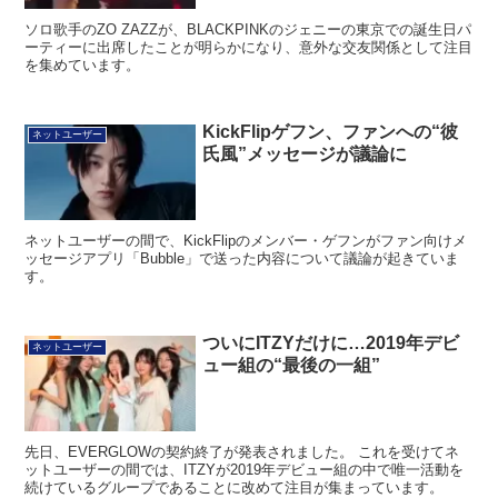
ソロ歌手のZO ZAZZが、BLACKPINKのジェニーの東京での誕生日パ
ーティーに出席したことが明らかになり、意外な交友関係として注目
を集めています。
KickFlipゲフン、ファンへの“彼
ネットユーザー
氏風”メッセージが議論に
ネットユーザーの間で、KickFlipのメンバー・ゲフンがファン向けメ
ッセージアプリ「Bubble」で送った内容について議論が起きていま
す。
ついにITZYだけに…2019年デビ
ネットユーザー
ュー組の“最後の一組”
先日、EVERGLOWの契約終了が発表されました。 これを受けてネ
ットユーザーの間では、ITZYが2019年デビュー組の中で唯一活動を
続けているグループであることに改めて注目が集まっています。