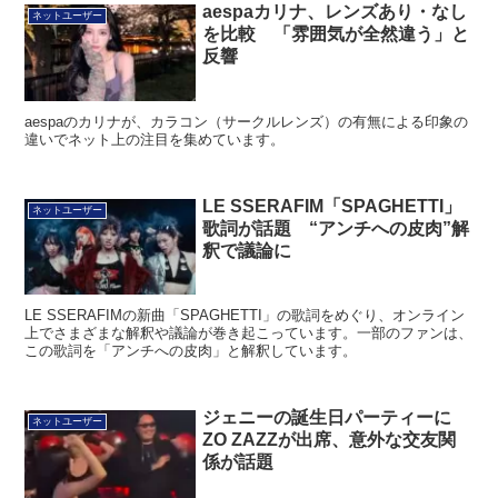
aespaカリナ、レンズあり・なし
ネットユーザー
を比較 「雰囲気が全然違う」と
反響
aespaのカリナが、カラコン（サークルレンズ）の有無による印象の
違いでネット上の注目を集めています。
LE SSERAFIM「SPAGHETTI」
ネットユーザー
歌詞が話題 “アンチへの皮肉”解
釈で議論に
LE SSERAFIMの新曲「SPAGHETTI」の歌詞をめぐり、オンライン
上でさまざまな解釈や議論が巻き起こっています。一部のファンは、
この歌詞を「アンチへの皮肉」と解釈しています。
ジェニーの誕生日パーティーに
ネットユーザー
ZO ZAZZが出席、意外な交友関
係が話題