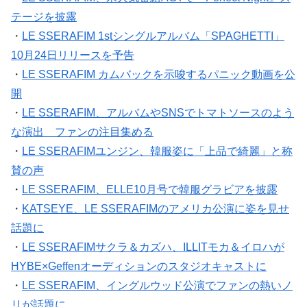
テージを披露
・
LE SSERAFIM 1stシングルアルバム「SPAGHETTI」
10月24日リリースを予告
・
LE SSERAFIM カムバックを示唆するパニック動画を公
開
・
LE SSERAFIM、アルバムやSNSでトマトソースのよう
な演出 ファンの注目集める
・
LE SSERAFIMユンジン、韓服姿に「上品で綺麗」と称
賛の声
・
LE SSERAFIM、ELLE10月号で韓服グラビアを披露
・
KATSEYE、LE SSERAFIMのアメリカ公演に姿を見せ
話題に
・
LE SSERAFIMサクラ＆カズハ、ILLITモカ＆イロハが
HYBE×Geffenオーディションのスタジオキャストに
・
LE SSERAFIM、イングルウッド公演でファンの熱いノ
リが話題に