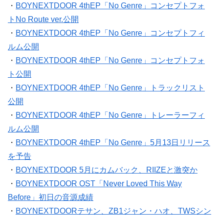
・
BOYNEXTDOOR 4thEP「No Genre」コンセプトフォ
トNo Route ver.公開
・
BOYNEXTDOOR 4thEP「No Genre」コンセプトフィ
ルム公開
・
BOYNEXTDOOR 4thEP「No Genre」コンセプトフォ
ト公開
・
BOYNEXTDOOR 4thEP「No Genre」トラックリスト
公開
・
BOYNEXTDOOR 4thEP「No Genre」トレーラーフィ
ルム公開
・
BOYNEXTDOOR 4thEP「No Genre」5月13日リリース
を予告
・
BOYNEXTDOOR 5月にカムバック、RIIZEと激突か
・
BOYNEXTDOOR OST「Never Loved This Way
Before」初日の音源成績
・
BOYNEXTDOORテサン、ZB1ジャン・ハオ、TWSシン