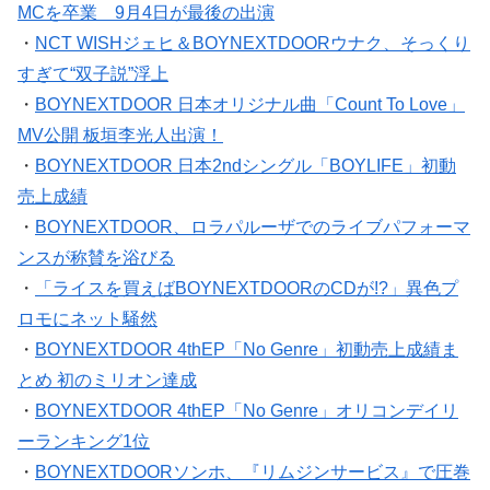
MCを卒業 9月4日が最後の出演
・
NCT WISHジェヒ＆BOYNEXTDOORウナク、そっくり
すぎて“双子説”浮上
・
BOYNEXTDOOR 日本オリジナル曲「Count To Love」
MV公開 板垣李光人出演！
・
BOYNEXTDOOR 日本2ndシングル「BOYLIFE」初動
売上成績
・
BOYNEXTDOOR、ロラパルーザでのライブパフォーマ
ンスが称賛を浴びる
・
「ライスを買えばBOYNEXTDOORのCDが!?」異色プ
ロモにネット騒然
・
BOYNEXTDOOR 4thEP「No Genre」初動売上成績ま
とめ 初のミリオン達成
・
BOYNEXTDOOR 4thEP「No Genre」オリコンデイリ
ーランキング1位
・
BOYNEXTDOORソンホ、『リムジンサービス』で圧巻