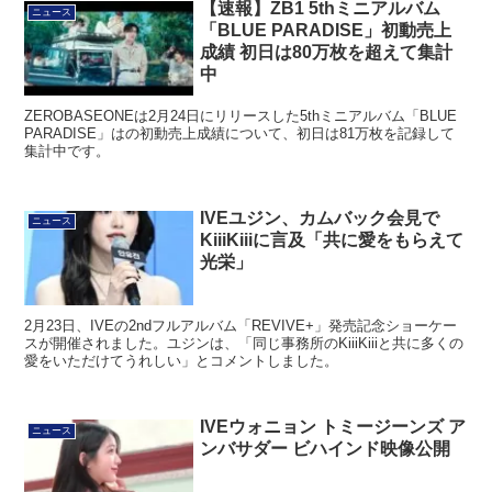
【速報】ZB1 5thミニアルバム
ニュース
「BLUE PARADISE」初動売上
成績 初日は80万枚を超えて集計
中
ZEROBASEONEは2月24日にリリースした5thミニアルバム「BLUE
PARADISE」はの初動売上成績について、初日は81万枚を記録して
集計中です。
IVEユジン、カムバック会見で
ニュース
KiiiKiiiに言及「共に愛をもらえて
光栄」
2月23日、IVEの2ndフルアルバム「REVIVE+」発売記念ショーケー
スが開催されました。ユジンは、「同じ事務所のKiiiKiiiと共に多くの
愛をいただけてうれしい」とコメントしました。
IVEウォニョン トミージーンズ ア
ニュース
ンバサダー ビハインド映像公開