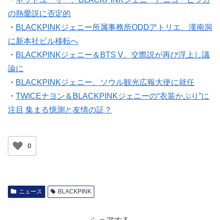
の熱愛説に否定的
・
BLACKPINKジェニー所属事務所ODDアトリエ、漢南洞
に新本社ビル移転へ
・
BLACKPINKジェニー＆BTS V、交際説が再び浮上し議
論に
・
BLACKPINKジェニー、ソウル観光広報大使に就任
・
TWICEナヨン＆BLACKPINKジェニーの“衣装かぶり”に
注目 集まる憶測と友情の証？
0
ニュース
BLACKPINK