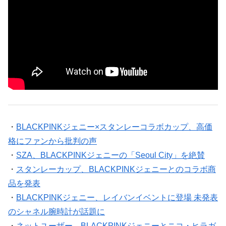
・
BLACKPINKジェニー×スタンレーコラボカップ、高価
格にファンから批判の声
・
SZA、BLACKPINKジェニーの「Seoul City」を絶賛
・
スタンレーカップ、BLACKPINKジェニーとのコラボ商
品を発表
・
BLACKPINKジェニー、レイバンイベントに登場 未発表
のシャネル腕時計が話題に
・
ネットユーザー、BLACKPINKジェニーとニコ・ヒラガ