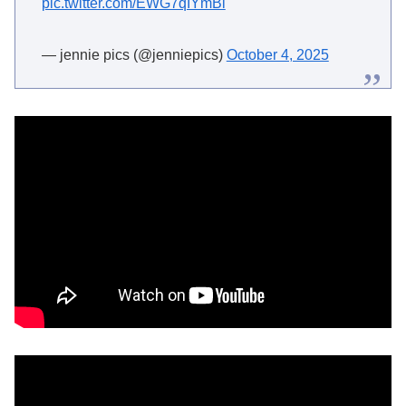
pic.twitter.com/EWG7qIYmBl
— jennie pics (@jenniepics)
October 4, 2025