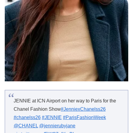
JENNIE at ICN Airport on her way to Paris for the
Chanel Fashion Show
#JenniexChanelss26
#chanelss26
#JENNIE
#ParisFashionWeek
@CHANEL
@jennierubyjane