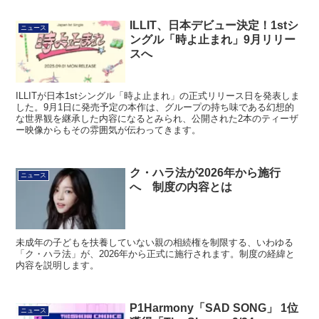
ILLIT、日本デビュー決定！1stシ
ニュース
ングル「時よ止まれ」9月リリー
スへ
ILLITが日本1stシングル「時よ止まれ」の正式リリース日を発表しま
した。9月1日に発売予定の本作は、グループの持ち味である幻想的
な世界観を継承した内容になるとみられ、公開された2本のティーザ
ー映像からもその雰囲気が伝わってきます。
ク・ハラ法が2026年から施行
ニュース
へ 制度の内容とは
未成年の子どもを扶養していない親の相続権を制限する、いわゆる
「ク・ハラ法」が、2026年から正式に施行されます。制度の経緯と
内容を説明します。
P1Harmony「SAD SONG」 1位
ニュース