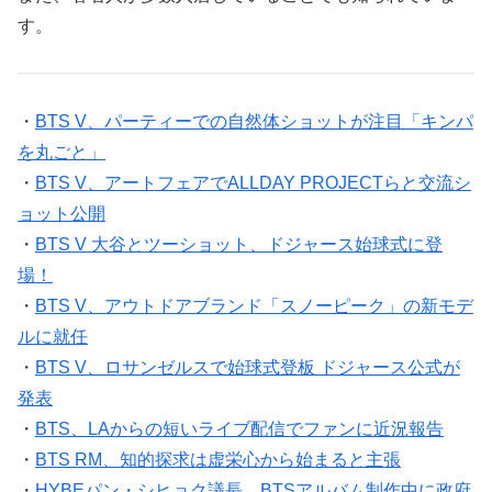
す。
・
BTS V、パーティーでの自然体ショットが注目「キンパ
を丸ごと」
・
BTS V、アートフェアでALLDAY PROJECTらと交流シ
ョット公開
・
BTS V 大谷とツーショット、ドジャース始球式に登
場！
・
BTS V、アウトドアブランド「スノーピーク」の新モデ
ルに就任
・
BTS V、ロサンゼルスで始球式登板 ドジャース公式が
発表
・
BTS、LAからの短いライブ配信でファンに近況報告
・
BTS RM、知的探求は虚栄心から始まると主張
・
HYBEパン・シヒョク議長、BTSアルバム制作中に政府