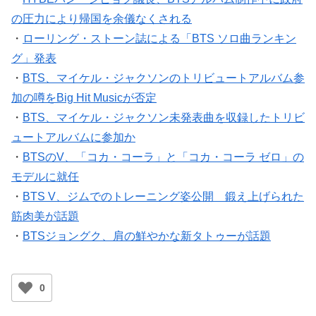
の圧力により帰国を余儀なくされる
・
ローリング・ストーン誌による「BTS ソロ曲ランキン
グ」発表
・
BTS、マイケル・ジャクソンのトリビュートアルバム参
加の噂をBig Hit Musicが否定
・
BTS、マイケル・ジャクソン未発表曲を収録したトリビ
ュートアルバムに参加か
・
BTSのV、「コカ・コーラ」と「コカ・コーラ ゼロ」の
モデルに就任
・
BTS V、ジムでのトレーニング姿公開 鍛え上げられた
筋肉美が話題
・
BTSジョングク、肩の鮮やかな新タトゥーが話題
0