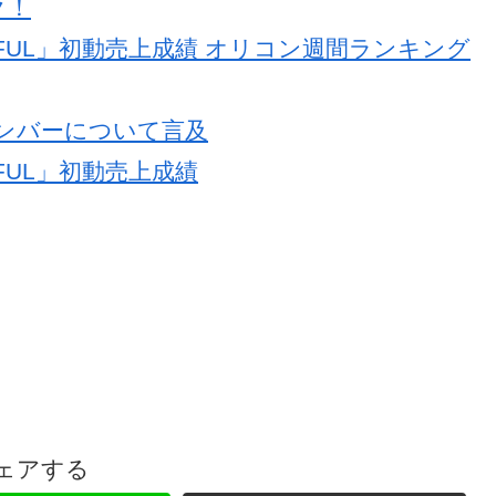
ク！
ISHFUL」初動売上成績 オリコン週間ランキング
」メンバーについて言及
SHFUL」初動売上成績
ェアする