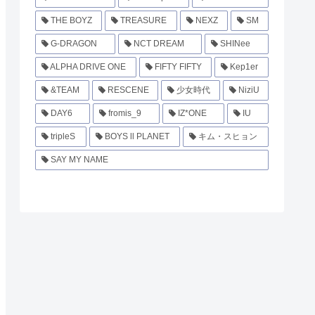
THE BOYZ
TREASURE
NEXZ
SM
G-DRAGON
NCT DREAM
SHINee
ALPHA DRIVE ONE
FIFTY FIFTY
Kep1er
&TEAM
RESCENE
少女時代
NiziU
DAY6
fromis_9
IZ*ONE
IU
tripleS
BOYS ll PLANET
キム・スヒョン
SAY MY NAME