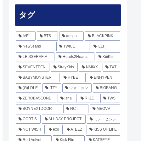
タグ
IVE
BTS
aespa
BLACKPINK
NewJeans
TWICE
ILLIT
LE SSERAFIM
Hearts2Hearts
KiiiKiii
SEVENTEEN
StrayKids
NMIXX
TXT
BABYMONSTER
HYBE
ENHYPEN
(G)I-DLE
ITZY
ウォニョン
BIGBANG
ZEROBASEONE
izna
RIIZE
TWS
BOYNEXTDOOR
NCT
MEOVV
CORTIS
ALLDAY PROJECT
ミン・ヒジン
NCT WISH
exo
ATEEZ
KISS OF LIFE
Red Velvet
Kick Flip
KATSEYE