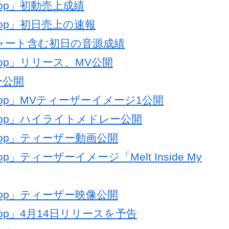
ppop」初動売上成績
ppop」初日売上の速報
onチャート含む初日の音源成績
ppop」リリース、MV公開
ー公開
oppop」MVティーザーイメージ1公開
oppop」ハイライトメドレー公開
ppop」ティーザー動画公開
op」ティーザーイメージ「Melt Inside My
ppop」ティーザー映像公開
ppop」4月14日リリースを予告