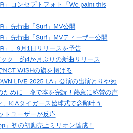
R」コンセプトフォト「We paint this
OR」先行曲「Surf」MV公開
LOR」先行曲「Surf」MVティーザー公開
OLOR」、9月1日リリースを予告
ムバック 約4か月ぶりの新曲リリース
A」でNCT WISHの旗を掲げる
WN LIVE 2025 LA」公演の出演とりやめ
会話のために一晩で本を完読！熱意に称賛の声
オン、KIAタイガース始球式で念願叶う
にネットユーザーが反応
oppop」初の初動売上ミリオン達成！