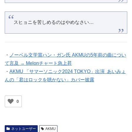
スヒョニを苦しめるのはやめなさい…
・
ノーベル文学賞ハン・ガン氏 AKMUの5年前の曲につい
て言及 → Melonチャート急上昇
・
AKMU 「サマーソニック2024 TOKYO」出演 あいみょ
んの「君はロックを聴かない」カバー披露
0
ネットユーザー
AKMU