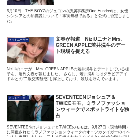
6月10日、THE BOYZのジュヨンの所属事務所One Hundredは、女優
シンシアとの熱愛説について「事実無根である」と公式に否定しまし
た。
文春が報道 NiziUニナとMrs.
ネットユーザー
GREEN APPLE若井滉斗のデー
ト現場を捉える
NiziUのニナが、Mrs. GREEN APPLEの若井滉斗とデートしている様
子を、週刊文春が報じました。 さらに、若井滉斗にはグラビアアイ
ドルとの“二股交際疑惑”も浮上しており、波紋を呼んでいます。
SEVENTEENジョシュア＆
ネットユーザー
TWICEモモ、ミラノファッショ
ンウィークでスポットライトを独
占
SEVENTEENのジョシュアとTWICEのモモは、9月27日（現地時間）
に開催されたミラノファッションウィークのオニツカタイガーのイベ
ントに出席しました。二人は洗練されたスタイルと中性的な魅力で注