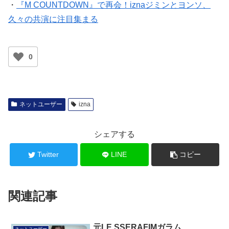
・
『M COUNTDOWN』で再会！iznaジミンとヨンソ、
久々の共演に注目集まる
0
ネットユーザー
izna
シェアする
Twitter
LINE
コピー
関連記事
元LE SSERAFIMガラム、
ネットユーザー