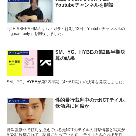
Youtubeチャンネルを開設
元LE SSERAFIMのキム・ガラムは3月13日、Youtubeチャンネルの
「garam only」を開設しました。
SM、YG、HYBEの第2四半期決
ネットユーザー
算の結果
SM、YG、HYBEが第2四半期（4〜6月期）の決算を発表しました。
性的暴行裁判中の元NCTテイル、
ネットユーザー
飲酒席に同席か
特殊強姦罪で裁判を控えている元NCTのテイルの目撃情報と写真が
SNSに投稿されて、話題になっています。 テイルとみられる男性