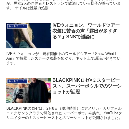
が、男女2人の同伴者とレストランで飲酒している様子が映っていま
す。 テイルは性暴力処罰...
IVEウォニョン、ワールドツアー
ネットユーザー
衣装に賛否の声「露出が多すぎ
る？」SNSで議論に
IVEのウォニョンが、現在開催中のワールドツアー「Show What I
Am」で披露したステージ衣装をめぐり、ネット上で議論が起きてい
ます。
BLACKPINKロゼ×ミスタービー
ネットユーザー
スト、スーパーボウルでのツーシ
ョットが話題
BLACKPINKのロゼは、2月8日（現地時間）にアメリカ・カリフォル
ニア州サンタクララで開催されたスーパーボウルを訪れ、YouTubeク
リエイターのミスタービーストとのツーショットが公開されました。