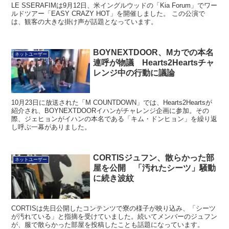
LE SSERAFIMは9月12日、米イングルウッドの「Kia Forum」でワー
ルドツアー「EASY CRAZY HOT」を開催しました。 この公演で
は、観客の大きな掛け声が話題となっています。
BOYNEXTDOOR、Mカでの本名
ネットユーザー
連呼が物議 Hearts2Heartsチャ
レンジ中の行動に議論
10月23日に放送された「M COUNTDOWN」では、Hearts2Heartsが
紹介され、BOYNEXTDOORイハンがチャレンジ企画に参加。その
際、ジェヒョンがイハンの本名である「キム・ドンヒョン」を繰り返
し呼ぶ一幕がありました。
CORTISジュフン、散らかった部
ネットユーザー
屋を公開 「汚れたシーツ」騒動
に続き波紋
CORTISは先日公開したコンテンツで寮の様子が映り込み、「シーツ
が汚れている」と指摘を受けていました。続いてメンバーのジュフン
が、服で散らかった部屋を投稿したことも話題になっています。