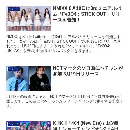
NMIXX 8月19日に3rdミニアルバ
ニュース
ム「Fe3O4：STICK OUT」リリ
ースを告知！
NMIXXはX（旧Twitter）にて3rdミニアルバムのリリースを告知しま
した。 タイトルは「Fe3O4：STICK OUT」で8月19日にリリースさ
れます。1月15日にリリースされた2ndミニアルバム「Fe3O4:
BREAK」以来7か月振りのカムバックになります。
NCTマークのソロ曲にヘチャンが
ニュース
参加 3月19日リリース
3月12日の報道によると、NCTのマークは3月19日にソロ曲を先行公
開します。この曲にはヘチャンがフィーチャリングで参加する予定で
す。
KiiiKiii「404 (New Era)」1位獲
ニュース
得！ショーチャンピオン2月4日