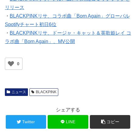
リリース
・
BLACKPINKリサ、コラボ曲「Born Again」グローバル
Spotifyチャート初日6位
・
BLACKPINKリサ、ドージャ・キャット＆英歌姫レイ コ
ラボ曲「Born Again」、MV公開
0
ニュース
BLACKPINK
シェアする
Twitter
LINE
コピー