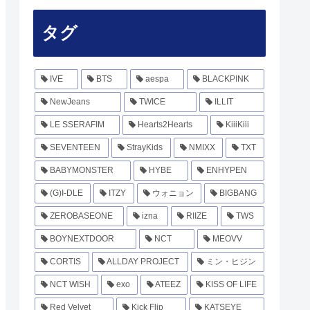
タグ
IVE
BTS
aespa
BLACKPINK
NewJeans
TWICE
ILLIT
LE SSERAFIM
Hearts2Hearts
KiiiKiii
SEVENTEEN
StrayKids
NMIXX
TXT
BABYMONSTER
HYBE
ENHYPEN
(G)I-DLE
ITZY
ウォニョン
BIGBANG
ZEROBASEONE
izna
RIIZE
TWS
BOYNEXTDOOR
NCT
MEOVV
CORTIS
ALLDAY PROJECT
ミン・ヒジン
NCT WISH
exo
ATEEZ
KISS OF LIFE
Red Velvet
Kick Flip
KATSEYE