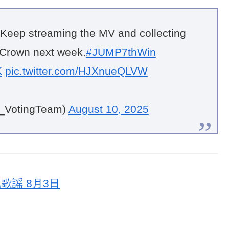
eep streaming the MV and collecting
e Crown next week.
#JUMP7thWin
K
pic.twitter.com/HJXnueQLVW
_VotingTeam)
August 10, 2025
気歌謡 8月3日