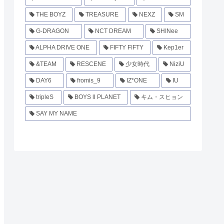
THE BOYZ
TREASURE
NEXZ
SM
G-DRAGON
NCT DREAM
SHINee
ALPHA DRIVE ONE
FIFTY FIFTY
Kep1er
&TEAM
RESCENE
少女時代
NiziU
DAY6
fromis_9
IZ*ONE
IU
tripleS
BOYS ll PLANET
キム・スヒョン
SAY MY NAME