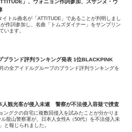
ATTITUDE」、ウォニョン作詞参加、スザンヌ・ヴ
陣
スタイトル曲名が「ATTITUDE」であることが判明しまし
ンが作詞参加し、名曲「トムズダイナー」をサンプリン
ています。
ブランド評判ランキング発表 1位BLACKPINK
月の全アイドルグループのブランド評判ランキングを
日本人観光客が侵入未遂 警察が不法侵入容疑で捜査
ジョングクの自宅に複数回侵入を試みたことが分かりま
ソウル龍山警察署が、日本人女性A（50代）を不法侵入未
」と報じられました。