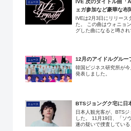
IVE 次のタイトル曲「
ニュース
ェガ参加など豪華な布
IVEは2月3日にリリー
た。 この曲はウォニョ
グした曲になると噂され
12月のアイドルグループ
ニュース
韓国ビジネス研究所が今
発表しました。
BTSジョングク宅に
ニュース
日本人観光客が、BTS
した。 11月19日、「
遂の疑いで捜査している