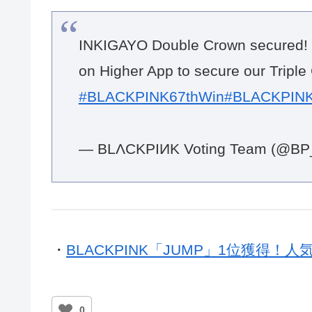
INKIGAYO Double Crown secured! K
on Higher App to secure our Tripl
#BLACKPINK67thWin
#BLACKPIN
— BLΛCKPIИK Voting Team (@BP
・
BLACKPINK「JUMP」1位獲得！人
0