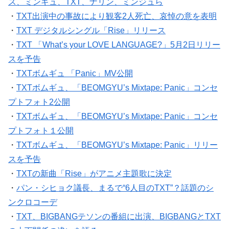
ス、ミンギュ、TXT、ナリン、ミンジュら
・
TXT出演中の事故により観客2人死亡、哀悼の意を表明
・
TXT デジタルシングル「Rise」リリース
・
TXT 「What’s your LOVE LANGUAGE?」5月2日リリー
スを予告
・
TXTボムギュ 「Panic」MV公開
・
TXTボムギュ、「BEOMGYU’s Mixtape: Panic」コンセ
プトフォト2公開
・
TXTボムギュ、「BEOMGYU’s Mixtape: Panic」コンセ
プトフォト１公開
・
TXTボムギュ、「BEOMGYU’s Mixtape: Panic」リリー
スを予告
・
TXTの新曲「Rise」がアニメ主題歌に決定
・
パン・シヒョク議長、まるで“6人目のTXT”？話題のシ
ンクロコーデ
・
TXT、BIGBANGテソンの番組に出演、BIGBANGとTXT