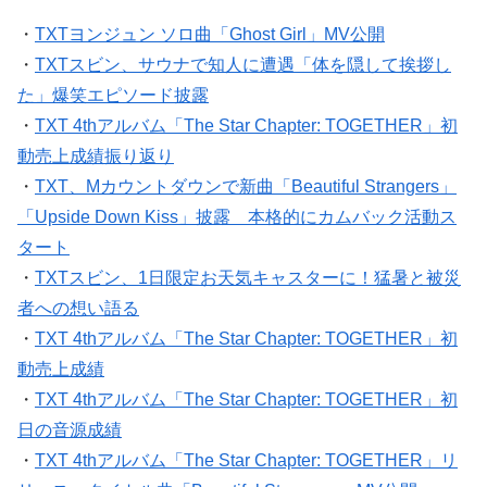
・
TXTヨンジュン ソロ曲「Ghost Girl」MV公開
・
TXTスビン、サウナで知人に遭遇「体を隠して挨拶し
た」爆笑エピソード披露
・
TXT 4thアルバム「The Star Chapter: TOGETHER」初
動売上成績振り返り
・
TXT、Mカウントダウンで新曲「Beautiful Strangers」
「Upside Down Kiss」披露 本格的にカムバック活動ス
タート
・
TXTスビン、1日限定お天気キャスターに！猛暑と被災
者への想い語る
・
TXT 4thアルバム「The Star Chapter: TOGETHER」初
動売上成績
・
TXT 4thアルバム「The Star Chapter: TOGETHER」初
日の音源成績
・
TXT 4thアルバム「The Star Chapter: TOGETHER」リ