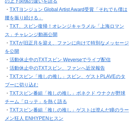
の上下関係の違いを語る
・
TXTヨンジュン Global Artist Award受賞「それでも僕は
腰を振り続ける」
・
TXT、スビン復帰！オレンジキャラメル「上海ロマン
ス」チャレンジ動画公開
・
TXTが旧正月を迎え、ファンに向けて特別なメッセージ
を公開
・
活動休止中のTXTスビン Weverseでライブ配信
・
活動休止中のTXTスビン、ファンへ近況報告
・
TXTスビン「推しの推し」スビン、ゲストPLAVEのタ
ブーに切り込む
・
TXTスビン番組「推しの推し」ボネクド ウナクが野球
チーム「ロッテ」を熱く語る
・
TXTスビン番組「推しの推し」ゲストは澄んだ瞳のラー
メン狂人 ENHYPENヒスン