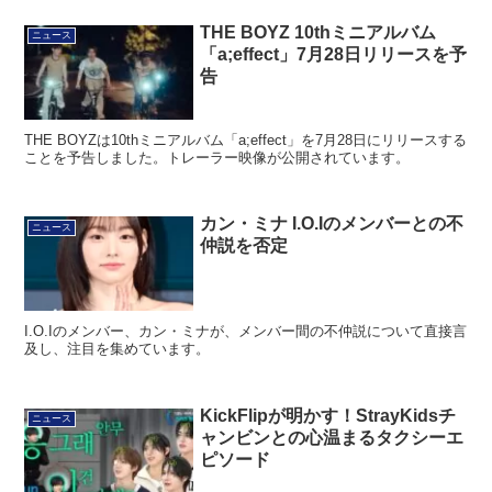
THE BOYZ 10thミニアルバム
ニュース
「a;effect」7月28日リリースを予
告
THE BOYZは10thミニアルバム「a;effect」を7月28日にリリースする
ことを予告しました。トレーラー映像が公開されています。
カン・ミナ I.O.Iのメンバーとの不
ニュース
仲説を否定
I.O.Iのメンバー、カン・ミナが、メンバー間の不仲説について直接言
及し、注目を集めています。
KickFlipが明かす！StrayKidsチ
ニュース
ャンビンとの心温まるタクシーエ
ピソード