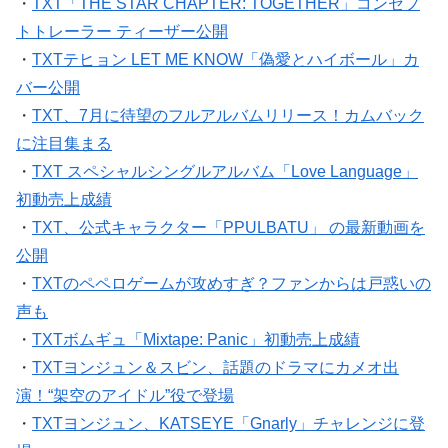
・
TXT「THE STAR CHAPTER: TOGETHER」コンセプ
トトレーラー ティーザー公開
・
TXTテヒョン LET ME KNOW「偽愛とハイボール」カ
バー公開
・
TXT、7月に待望のフルアルバムリリース！カムバック
に注目集まる
・
TXT スペシャルシングルアルバム「Love Language」
初動売上成績
・
TXT、公式キャラクター「PPULBATU」 の最新動画を
公開
・
TXTのペペロゲームが攻めすぎ？ファンからは戸惑いの
声も
・
TXTボムギュ「Mixtape: Panic」初動売上成績
・
TXTヨンジュン＆スビン、話題のドラマにカメオ出
演！“架空のアイドル”役で登場
・
TXTヨンジュン、KATSEYE「Gnarly」チャレンジに登