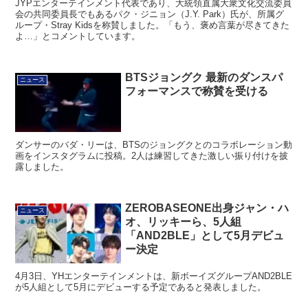
JYPエンターテインメント代表であり、大統領直属大衆文化交流委員
会の共同委員長でもあるパク・ジニョン（J.Y. Park）氏が、所属グ
ループ・Stray Kidsを称賛しました。「もう、褒め言葉が尽きてきた
よ…」とコメントしています。
BTSジョングク 最新のダンスパ
ニュース
フォーマンスで称賛を受ける
ダンサーのバダ・リーは、BTSのジョングクとのコラボレーション動
画をインスタグラムに投稿。2人は練習してきた激しい振り付けを披
露しました。
ZEROBASEONE出身ジャン・ハ
ニュース
オ、リッキーら、5人組
「AND2BLE」として5月デビュ
ー決定
4月3日、YHエンターテインメントは、新ボーイズグループAND2BLE
が5人組として5月にデビューする予定であると発表しました。