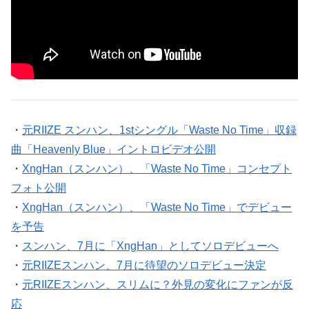
・
元RIIZE スンハン、1stシングル「Waste No Time」収録
曲「Heavenly Blue」イントロビデオ公開
・
XngHan（スンハン）、「Waste No Time」コンセプト
フォト公開
・
XngHan（スンハン）、「Waste No Time」でデビュー
を予告
・
スンハン、7月に「XngHan」としてソロデビューへ
・
元RIIZEスンハン、7月に待望のソロデビュー決定
・
元RIIZEスンハン、スリムに？外見の変化にファンが反
応