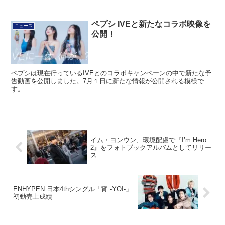
ペプシ IVEと新たなコラボ映像を
ニュース
公開！
ペプシは現在行っているIVEとのコラボキャンペーンの中で新たな予
告動画を公開しました。7月１日に新たな情報が公開される模様で
す。
イム・ヨンウン、環境配慮で『I’m Hero
2』をフォトブックアルバムとしてリリー
ス
ENHYPEN 日本4thシングル「宵 -YOI-」
初動売上成績