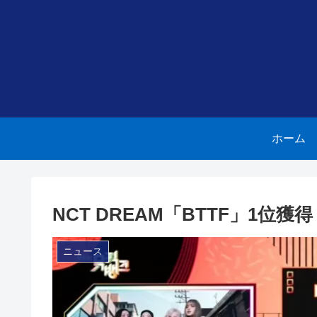
ホーム
NCT DREAM「BTTF」1位
ニュース