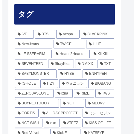
タグ
IVE
BTS
aespa
BLACKPINK
NewJeans
TWICE
ILLIT
LE SSERAFIM
Hearts2Hearts
KiiiKiii
SEVENTEEN
StrayKids
NMIXX
TXT
BABYMONSTER
HYBE
ENHYPEN
(G)I-DLE
ITZY
ウォニョン
BIGBANG
ZEROBASEONE
izna
RIIZE
TWS
BOYNEXTDOOR
NCT
MEOVV
CORTIS
ALLDAY PROJECT
ミン・ヒジン
NCT WISH
exo
ATEEZ
KISS OF LIFE
Red Velvet
Kick Flip
KATSEYE