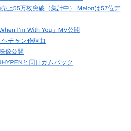
初動売上55万枚突破（集計中） Melonは57位デ
n I’m With You」MV公開
V公開 ヘチャン作詞曲
ト映像公開
ENHYPENと同日カムバック