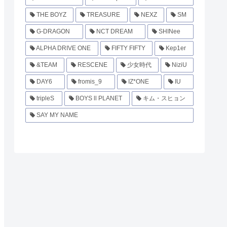
THE BOYZ
TREASURE
NEXZ
SM
G-DRAGON
NCT DREAM
SHINee
ALPHA DRIVE ONE
FIFTY FIFTY
Kep1er
&TEAM
RESCENE
少女時代
NiziU
DAY6
fromis_9
IZ*ONE
IU
tripleS
BOYS ll PLANET
キム・スヒョン
SAY MY NAME