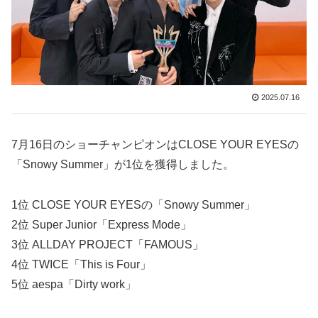
2025.07.16
7月16日のショーチャンピオンはCLOSE YOUR EYESの
「Snowy Summer」が1位を獲得しました。
1位 CLOSE YOUR EYESの「Snowy Summer」
2位 Super Junior「Express Mode」
3位 ALLDAY PROJECT「FAMOUS」
4位 TWICE「This is Four」
5位 aespa「Dirty work」