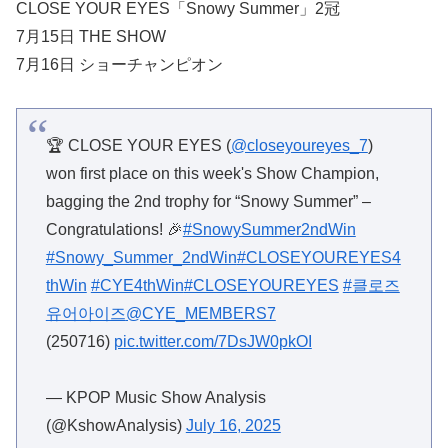
CLOSE YOUR EYES「Snowy Summer」2冠
7月15日 THE SHOW
7月16日 ショーチャンピオン
🏆 CLOSE YOUR EYES (
@closeyoureyes_7
)
won first place on this week's Show Champion,
bagging the 2nd trophy for “Snowy Summer” –
Congratulations! 🎉
#SnowySummer2ndWin
#Snowy_Summer_2ndWin
#CLOSEYOUREYES4
thWin
#CYE4thWin
#CLOSEYOUREYES
#클로즈
유어아이즈
@CYE_MEMBERS7
(250716)
pic.twitter.com/7DsJW0pkOI
— KPOP Music Show Analysis
(@KshowAnalysis)
July 16, 2025