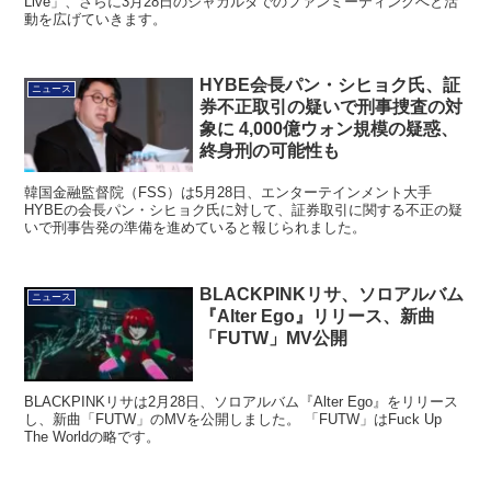
た。3月23日にグラミーミュージアムで開催される「Global Spin
Live」、さらに3月28日のジャカルタでのファンミーティングへと活
動を広げていきます。
HYBE会長パン・シヒョク氏、証
ニュース
券不正取引の疑いで刑事捜査の対
象に 4,000億ウォン規模の疑惑、
終身刑の可能性も
韓国金融監督院（FSS）は5月28日、エンターテインメント大手
HYBEの会長パン・シヒョク氏に対して、証券取引に関する不正の疑
いで刑事告発の準備を進めていると報じられました。
BLACKPINKリサ、ソロアルバム
ニュース
『Alter Ego』リリース、新曲
「FUTW」MV公開
BLACKPINKリサは2月28日、ソロアルバム『Alter Ego』をリリース
し、新曲「FUTW」のMVを公開しました。 「FUTW」はFuck Up
The Worldの略です。