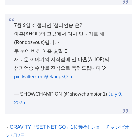
7월 9일 쇼챔피언 ‘챔피언송’은?!
아홉(AHOF)의 그곳에서 다시 만나기로 해
(Rendezvous)입니다!
두 눈에 비친 아홉 빛깔🎨
새로운 이야기의 시작점에 선 아홉(AHOF)의
챔피언송 수상을 진심으로 축하드립니다🩵
pic.twitter.com/jOk5qgkQEq
— SHOWCHAMPION (@showchampion1)
July 9,
2025
・
CRAVITY「SET NET GO」1位獲得! ショーチャンピオ