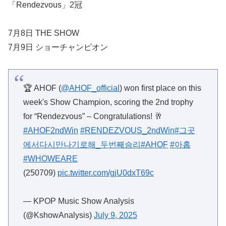
「Rendezvous」2冠
7月8日 THE SHOW
7月9日 ショーチャンピオン
🏆 AHOF (
@AHOF_official
) won first place on this
week's Show Champion, scoring the 2nd trophy
for “Rendezvous” – Congratulations! 🥂
#AHOF2ndWin
#RENDEZVOUS_2ndWin
#그곳
에서다시만나기로해_두번째승리
#AHOF
#아홉
#WHOWEARE
(250709)
pic.twitter.com/gjU0dxT69c
— KPOP Music Show Analysis
(@KshowAnalysis)
July 9, 2025