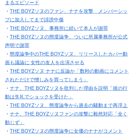
まるエピソード
・
THE BOYZソヌのファン、ナナを攻撃 メンバーシッ
プに加入してまで誹謗中傷
・
THE BOYZソヌ、事務所に続いて本人が謝罪
・
THE BOYZソヌの態度論争、ついに所属事務所が公式
声明で謝罪
・
態度論争中のTHE BOYZソヌ、リリースしたカバー動
画も議論に 女性の友人を出演させる
・
THE BOYZソヌ ナナに反論か「数秒の動画にコメント
されただけで憎しみを買ってしまう」
・
ナナ、THE BOYZソヌを批判した理由を説明「彼の行
動は失礼でショックを受けた」
・
THE BOYZソヌ、態度論争から過去の騒動まで再浮上
・
ナナ、THE BOYZソヌファンの攻撃に毅然対応「全く
動じず」
・
THE BOYZソヌの態度論争に女優のナナがコメント