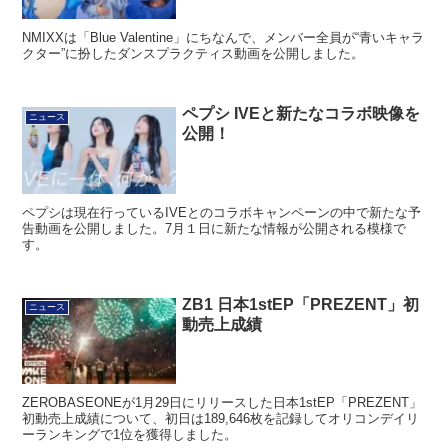
NMIXXは「Blue Valentine」にちなんで、メンバー全員が“青いキャラ
クター”に扮したダンスプラクティス動画を公開しました。
ペプシ IVEと新たなコラボ映像を
ニュース
公開！
ペプシは現在行っているIVEとのコラボキャンペーンの中で新たな予
告動画を公開しました。7月１日に新たな情報が公開される模様で
す。
ZB1 日本1stEP「PREZENT」初
ニュース
動売上成績
ZEROBASEONEが1月29日にリリースした日本1stEP「PREZENT」
初動売上成績について、初日は189,646枚を記録してオリコンデイリ
ーランキングで1位を獲得しました。