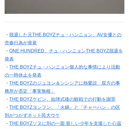
・
脱退した元THE BOYZチュ・ハンニョン、AV女優との
売春行為が発覚
・
ONE HUNDRED、チュ・ハンニョンTHE BOYZ脱退を
発表
・
THE BOYZチュ・ハンニョン個人的な事情により活動
の一時休止を発表
・
THE BOYZのジュヨン＆シンシアに熱愛説 双方の事
務所が否定「事実無根」
・
THE BOYZケビン、始球式後の観戦での行動を謝罪
・
THE BOYZヨンフン、「火鍋」と「チャーハン」の区
別がつかずネット民大ウケ
・
THE BOYZソヌに別の一面 貧しい少年を支援した心温