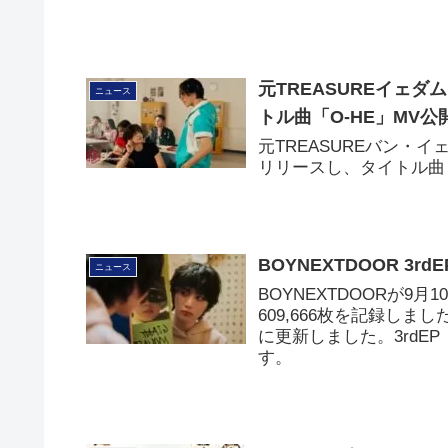
の初日売上が1,883,2
元TREASUREイェダム
ニュース
トル曲「O-HE」MV公
元TREASUREバン・イェ
リリースし、タイトル曲「
BOYNEXTDOOR 3
ニュース
BOYNEXTDOORが9月
609,666枚を記録しまし
に更新しました。3rdE
す。