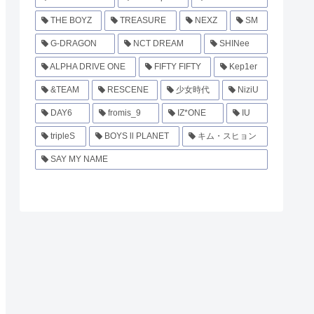
THE BOYZ
TREASURE
NEXZ
SM
G-DRAGON
NCT DREAM
SHINee
ALPHA DRIVE ONE
FIFTY FIFTY
Kep1er
&TEAM
RESCENE
少女時代
NiziU
DAY6
fromis_9
IZ*ONE
IU
tripleS
BOYS ll PLANET
キム・スヒョン
SAY MY NAME