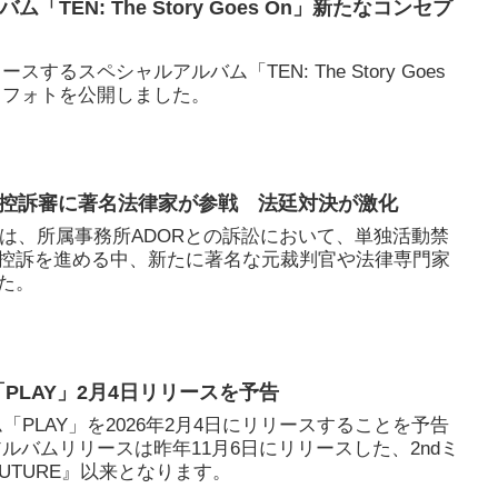
ム「TEN: The Story Goes On」新たなコンセプ
ースするスペシャルアルバム「TEN: The Story Goes
トフォトを公開しました。
ADOR、控訴審に著名法律家が参戦 法廷対決が激化
ー5人は、所属事務所ADORとの訴訟において、単独活動禁
控訴を進める中、新たに著名な元裁判官や法律専門家
た。
ム「PLAY」2月4日リリースを予告
バム「PLAY」を2026年2月4日にリリースすることを予告
のアルバムリリースは昨年11月6日にリリースした、2ndミ
OUTURE』以来となります。