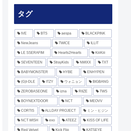
タグ
IVE
BTS
aespa
BLACKPINK
NewJeans
TWICE
ILLIT
LE SSERAFIM
Hearts2Hearts
KiiiKiii
SEVENTEEN
StrayKids
NMIXX
TXT
BABYMONSTER
HYBE
ENHYPEN
(G)I-DLE
ITZY
ウォニョン
BIGBANG
ZEROBASEONE
izna
RIIZE
TWS
BOYNEXTDOOR
NCT
MEOVV
CORTIS
ALLDAY PROJECT
ミン・ヒジン
NCT WISH
exo
ATEEZ
KISS OF LIFE
Red Velvet
Kick Flip
KATSEYE