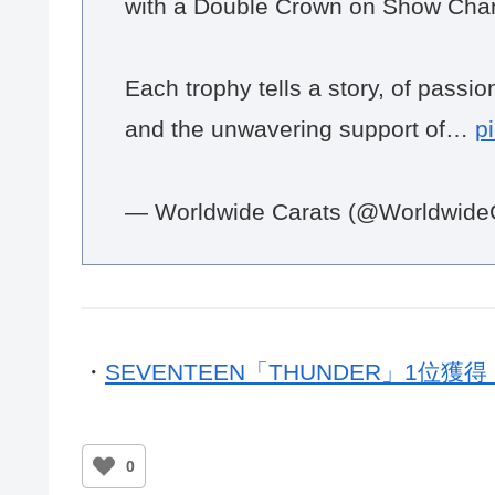
with a Double Crown on Show Cha
Each trophy tells a story, of passio
and the unwavering support of…
p
— Worldwide Carats (@Worldwide
・
SEVENTEEN「THUNDER」1位
0