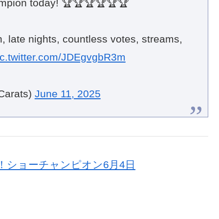
mpion today! 🏆🏆🏆🏆🏆🏆
n, late nights, countless votes, streams,
ic.twitter.com/JDEgvgbR3m
Carats)
June 11, 2025
獲得！ショーチャンピオン6月4日