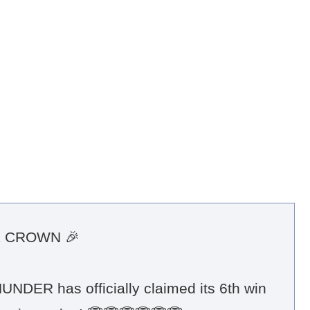
E CROWN 🎉
DER has officially claimed its 6th win