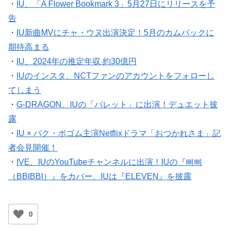
・
IU、「A Flower Bookmark 3」5月27日にリリースを予
告
・
IU新曲MVにチャ・ウヌ出演決定！5月のカムバックに
期待高まる
・
IU、2024年の推定年収 約30億円
・
IUのインスタ、NCTファンのアカウントをフォローし
てしまう
・
G-DRAGON、IUの「パレット」に出演！デュエット披
露
・
IU × パク・ボゴム主演Netflixドラマ「おつかれさま」記
者会見開催！
・
IVE、IUのYouTubeチャンネルに出演！IUの『삐삐
（BBIBBI）』をカバー、IUは『ELEVEN』を披露
0