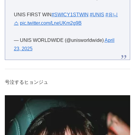
UNIS ‘SWICY ’ encore on Show Champion
UNIS FIRST WIN
#SWICY1STWIN
#UNIS
#유니
스
pic.twitter.com/LneUKm2g9B
— UNIS WORLDWIDE (@unisworldwide)
April
23, 2025
号泣するヒョンジュ