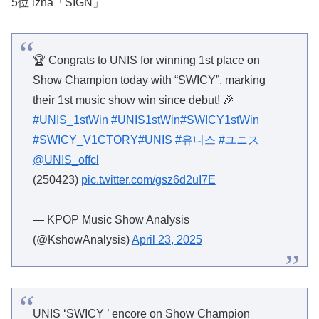
5位 izna「SIGN」
🏆 Congrats to UNIS for winning 1st place on
Show Champion today with “SWICY”, marking
their 1st music show win since debut! 🎉
#UNIS_1stWin
#UNIS1stWin
#SWICY1stWin
#SWICY_V1CTORY
#UNIS
#유니스
#ユニス
@UNIS_offcl
(250423)
pic.twitter.com/gsz6d2uI7E
— KPOP Music Show Analysis
(@KshowAnalysis)
April 23, 2025