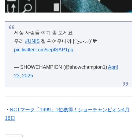
세상 사람들 여기 좀 보세요
우리
#UNIS
젤 귀여우니까 |ૂ•ᴗ•⸝⸝)”🧡
pic.twitter.com/sepfSAP1pg
— SHOWCHAMPION (@showchampion1)
April
23, 2025
・
NCTマーク「1999」1位獲得！ショーチャンピオン4月
16日