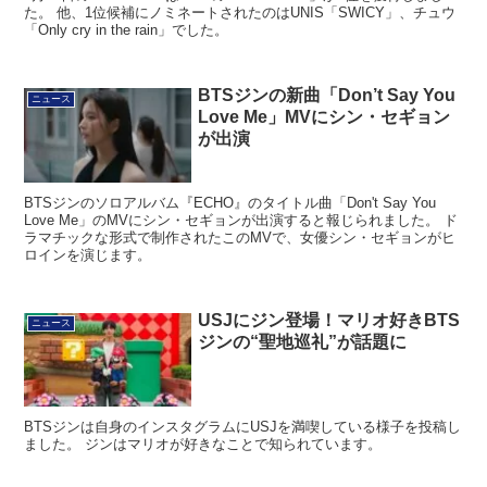
4月29日のTHE SHOWはTWSの「Countdown」が1位を獲得しまし
た。 他、1位候補にノミネートされたのはUNIS「SWICY」、チュウ
「Only cry in the rain」でした。
BTSジンの新曲「Don’t Say You
ニュース
Love Me」MVにシン・セギョン
が出演
BTSジンのソロアルバム『ECHO』のタイトル曲「Don't Say You
Love Me」のMVにシン・セギョンが出演すると報じられました。 ド
ラマチックな形式で制作されたこのMVで、女優シン・セギョンがヒ
ロインを演じます。
USJにジン登場！マリオ好きBTS
ニュース
ジンの“聖地巡礼”が話題に
BTSジンは自身のインスタグラムにUSJを満喫している様子を投稿し
ました。 ジンはマリオが好きなことで知られています。