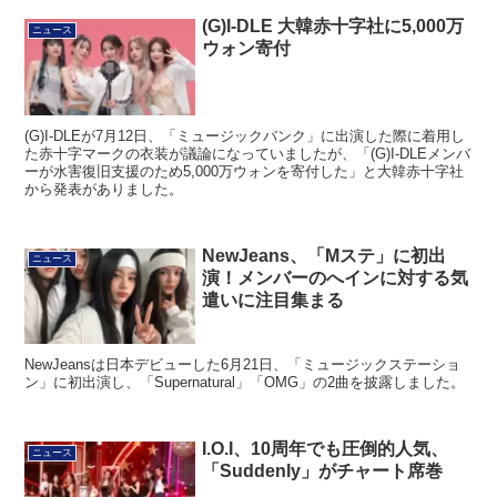
(G)I-DLE 大韓赤十字社に5,000万
ニュース
ウォン寄付
(G)I-DLEが7月12日、「ミュージックバンク」に出演した際に着用し
た赤十字マークの衣装が議論になっていましたが、「(G)I-DLEメンバ
ーが水害復旧支援のため5,000万ウォンを寄付した」と大韓赤十字社
から発表がありました。
NewJeans、「Mステ」に初出
ニュース
演！メンバーのへインに対する気
遣いに注目集まる
NewJeansは日本デビューした6月21日、「ミュージックステーショ
ン」に初出演し、「Supernatural」「OMG」の2曲を披露しました。
I.O.I、10周年でも圧倒的人気、
ニュース
「Suddenly」がチャート席巻