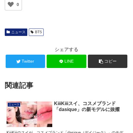
0
ニュース
BTS
シェアする
Twitter
LINE
コピー
関連記事
KiiiKiiiスイ、コスメブランド
ニュース
「dasique」の新モデルに抜擢
KiiiKiiiのスイが、コスメブランド「dasique（デイジーク）」のモデ