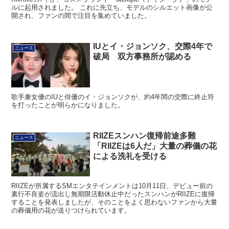
ルに起用されました。 これに先立ち、モデルのシルエット画像が公
開され、ファンの間で注目を集めていました。
IUとイ・ジョンソク、交際4年で
ニュース
破局 双方事務所が認める
歌手兼女優のIUと俳優のイ・ジョンソクが、約4年間の交際に終止符
を打ったことが明らかになりました。
RIIZEスンハン復帰前途多難
ニュース
「RIIZEは6人だ」大量の葬儀の花
による洗礼を受ける
RIIZEが所属するSMエンタテインメントは10月11日、デビュー前の
素行不良姿が流出し無期限活動休止中だったスンハンがRIIZEに復帰
することを発表しましたが、そのことをよく思わないファンから大量
の葬儀用の花が送りつけられています。