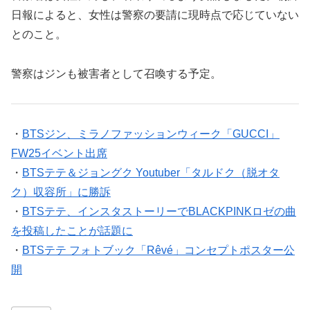
日報によると、女性は警察の要請に現時点で応じていない
とのこと。
警察はジンも被害者として召喚する予定。
・
BTSジン、ミラノファッションウィーク「GUCCI」
FW25イベント出席
・
BTSテテ＆ジョングク Youtuber「タルドク（脱オタ
ク）収容所」に勝訴
・
BTSテテ、インスタストーリーでBLACKPINKロゼの曲
を投稿したことが話題に
・
BTSテテ フォトブック「Rêvé」コンセプトポスター公
開