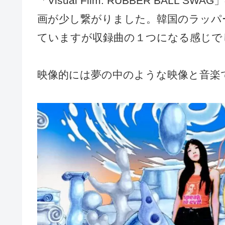
「Visual Film: RUBBER BA
画が少し繋がりました。韓国のラッパー「
ていますが収録曲の１つになる感じで
映像的には夢の中のような映像と音楽