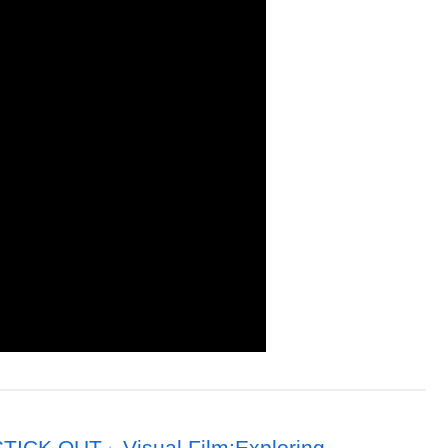
 OUT」Visual Film:Exploring