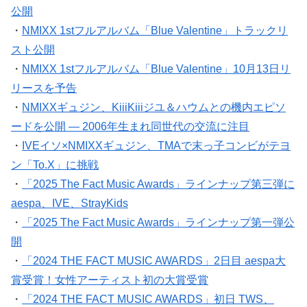
公開
・
NMIXX 1stフルアルバム「Blue Valentine」トラックリ
スト公開
・
NMIXX 1stフルアルバム「Blue Valentine」10月13日リ
リースを予告
・
NMIXXギュジン、KiiiKiiiジユ＆ハウムとの機内エピソ
ードを公開 ― 2006年生まれ同世代の交流に注目
・
IVEイソ×NMIXXギュジン、TMAで末っ子コンビがテヨ
ン「To.X」に挑戦
・
「2025 The Fact Music Awards」ラインナップ第三弾に
aespa、IVE、StrayKids
・
「2025 The Fact Music Awards」ラインナップ第一弾公
開
・
「2024 THE FACT MUSIC AWARDS」2日目 aespa大
賞受賞！女性アーティスト初の大賞受賞
・
「2024 THE FACT MUSIC AWARDS」初日 TWS、