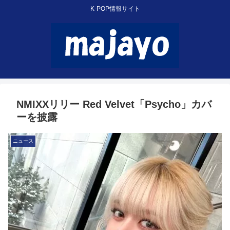
K-POP情報サイト
NMIXXリリー Red Velvet「Psycho」カバ
ーを披露
ニュース