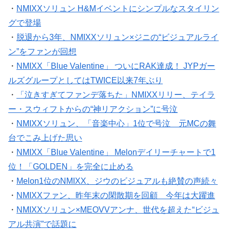
・
NMIXXソリュン H&Mイベントにシンプルなスタイリン
グで登場
・
脱退から3年、NMIXXソリュン×ジニの“ビジュアルライ
ン”をファンが回想
・
NMIXX「Blue Valentine」 ついにRAK達成！ JYPガー
ルズグループとしてはTWICE以来7年ぶり
・
「泣きすぎてファンデ落ちた」NMIXXリリー、テイラ
ー・スウィフトからの“神リアクション”に号泣
・
NMIXXソリュン、「音楽中心」1位で号泣 元MCの舞
台でこみ上げた思い
・
NMIXX「Blue Valentine」 Melonデイリーチャートで1
位！「GOLDEN」を完全に止める
・
Melon1位のNMIXX、ジウのビジュアルも絶賛の声続々
・
NMIXXファン、昨年末の閑散期を回顧 今年は大躍進
・
NMIXXソリュン×MEOVVアンナ、世代を超えた“ビジュ
アル共演”で話題に