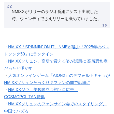
NMIXXがリリーのラジオ番組にゲスト出演した
時、ウェンディでさえリリーを褒めていました。
・
NMIXX「SPINNIN’ ON IT」NMEが選ぶ「2025年のベス
トソング50」にランクイン
・
NMIXXソリュン、高所で震える姿が話題に 高所恐怖症
だったと明かす
・
人気オンラインゲーム「AION2」のデフォルトキャラが
NMIXXソリュンそっくり？ファンの間で話題に
・
NMIXXジウ、美貌際立つ初ソロ広告
COSMOPOLITAN特集
・
NMIXXソリュンのファンサイン会でのスタイリング、
中国でバズる