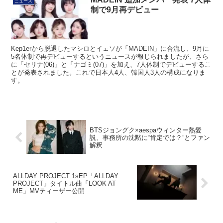
ニュース
制で9月再デビュー
Kep1erから脱退したマシロとイェソが「MADEIN」に合流し、9月に
5名体制で再デビューするというニュースが報じられましたが、さら
に「セリナ(06)」と「ナゴミ(07)」を加え、7人体制でデビューするこ
とが発表されました。これで日本人4人、韓国人3人の構成になりま
す。
BTSジョングク×aespaウィンター熱愛
説、事務所の沈黙に“肯定では？”とファン
解釈
ALLDAY PROJECT 1sEP「ALLDAY
PROJECT」タイトル曲「LOOK AT
ME」MVティーザー公開