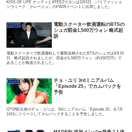
KISS OF LIFE ナッティとATEEZウヨンは3月5日、パリファッショ
ンウィーク「クレージュ」のFW25イベントに出席しました。
電動スクーター飲酒運転のBTSの
ニュース
シュガ罰金1,500万ウォン 略式起
訴
電動スクーターで飲酒運転して書類送検されたBTSのシュガは9月10
日、略式起訴されましたが、罰金が1,500万ウォン（約150万円）で
あることが報道されました。
チョ・ユリ 3rdミニアルバム
ニュース
「Episode 25」でカムバックを
予告
IZ*ONE出身のチョ・ユリは、3rdミニアルバム「Episode 25」を7月
14日にリリースしてカムバックすることを予告しました。
MADEIN 追加メンバー発表 7人体