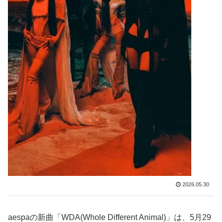
2026.05.30
aespaの新曲「WDA(Whole Different Animal)」は、5月29