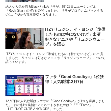
絶大な人気を誇るBlackPinkのリサが、6月28日ニューシングル
「Rock Star」のMVを公開しました。 リサがソロでカムバックする
のは、YGから独立後初となります。
ITZYリュジン、イ・ヨンジ「準備
ニュース
したものは特にないけど」出演
好きなアニメや「リュジンウェー
ブ」を語る
ITZYリュジンはイ・ヨンジ「準備したものは特にないけど」に出演
しました。リュジンは好きなアニメや「リュジンウェーブ」について
語っています。
ファサ「Good Goodbye」1位獲
ニュース
得！人気歌謡12月7日
12月7日の人気歌謡はファサの「Good Goodbye」が1位を獲得しまし
た。 その他1位候補にノミネートされたのはRIIZE「Fame」、
ILLIT「NOT CUTE ANYMORE」でした。