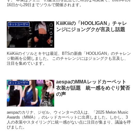
16日から29日までソウルで開催されます。
KiiiKiiiの「HOOLIGAN」チャレ
ネットユーザー
ンジにジョングクが言及し話題
KiiiKiiiのイソルとキヤは最近、BTSの新曲「HOOLIGAN」のチャレン
ジ動画を公開しました。 このチャレンジにはジョングクも言及し、
注目を集めています。
aespaのMMAレッドカーペット
ネットユーザー
衣装が話題 統一感をめぐり賛否
の声
aespaのカリナ、ジゼル、ウィンターの3人は、「2025 Melon Music
Awards（MMA）」のレッドカーペットに出席しました。しかし、3
人の衣装やスタイリングに統一感がない点に注目が集まり、議論を呼
びました。