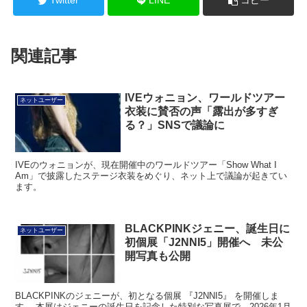
Twitter
LINE
コピー
関連記事
IVEウォニョン、ワールドツアー
ネットユーザー
衣装に賛否の声「露出が多すぎ
る？」SNSで議論に
IVEのウォニョンが、現在開催中のワールドツアー「Show What I
Am」で披露したステージ衣装をめぐり、ネット上で議論が起きてい
ます。
BLACKPINKジェニー、誕生日に
ネットユーザー
初個展「J2NNI5」開催へ 未公
開写真も公開
BLACKPINKのジェニーが、初となる個展 『J2NNI5』 を開催しま
す。 本展はジェニーの誕生日を記念した特別な写真展で、2026年1月