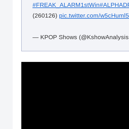
#FREAK_ALARM1stWin
#ALPHAD
(260126)
pic.twitter.com/w5cHuml
— KPOP Shows (@KshowAnalysis