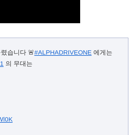
렸습니다 🚨
#ALPHADRIVEONE
에게는
1
의 무대는
lWl0K