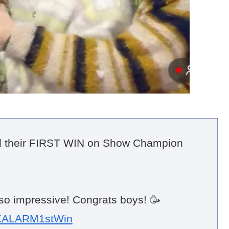
d their FIRST WIN on Show Champion
 so impressive! Congrats boys! 🥳
ALARM1stWin