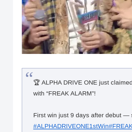
🏆 ALPHA DRIVE ONE just claime
with “FREAK ALARM”!
First win just 9 days after debut —
#ALPHADRIVEONE1stWin
#FREAK