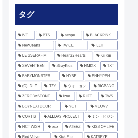
タグ
IVE
BTS
aespa
BLACKPINK
NewJeans
TWICE
ILLIT
LE SSERAFIM
Hearts2Hearts
KiiiKiii
SEVENTEEN
StrayKids
NMIXX
TXT
BABYMONSTER
HYBE
ENHYPEN
(G)I-DLE
ITZY
ウォニョン
BIGBANG
ZEROBASEONE
izna
RIIZE
TWS
BOYNEXTDOOR
NCT
MEOVV
CORTIS
ALLDAY PROJECT
ミン・ヒジン
NCT WISH
exo
ATEEZ
KISS OF LIFE
Red Velvet
Kick Flip
KATSEYE