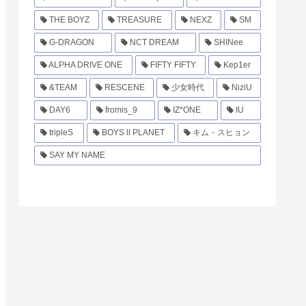
THE BOYZ
TREASURE
NEXZ
SM
G-DRAGON
NCT DREAM
SHINee
ALPHA DRIVE ONE
FIFTY FIFTY
Kep1er
&TEAM
RESCENE
少女時代
NiziU
DAY6
fromis_9
IZ*ONE
IU
tripleS
BOYS ll PLANET
キム・スヒョン
SAY MY NAME