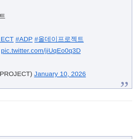
비트
JECT
#ADP
#올데이프로젝트
pic.twitter.com/jiUqEo0q3D
_PROJECT)
January 10, 2026