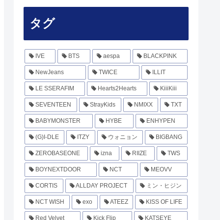
タグ
IVE
BTS
aespa
BLACKPINK
NewJeans
TWICE
ILLIT
LE SSERAFIM
Hearts2Hearts
KiiiKiii
SEVENTEEN
StrayKids
NMIXX
TXT
BABYMONSTER
HYBE
ENHYPEN
(G)I-DLE
ITZY
ウォニョン
BIGBANG
ZEROBASEONE
izna
RIIZE
TWS
BOYNEXTDOOR
NCT
MEOVV
CORTIS
ALLDAY PROJECT
ミン・ヒジン
NCT WISH
exo
ATEEZ
KISS OF LIFE
Red Velvet
Kick Flip
KATSEYE