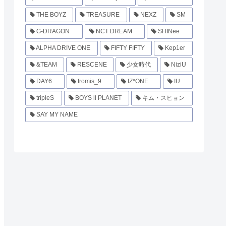
THE BOYZ
TREASURE
NEXZ
SM
G-DRAGON
NCT DREAM
SHINee
ALPHA DRIVE ONE
FIFTY FIFTY
Kep1er
&TEAM
RESCENE
少女時代
NiziU
DAY6
fromis_9
IZ*ONE
IU
tripleS
BOYS ll PLANET
キム・スヒョン
SAY MY NAME