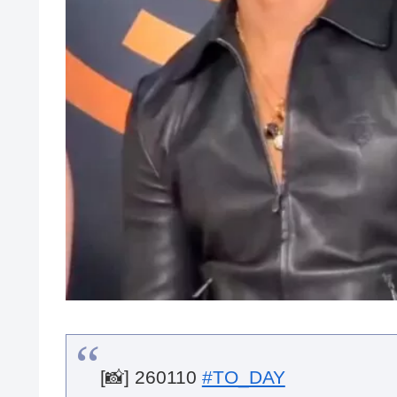
[📸] 260110
#TO_DAY