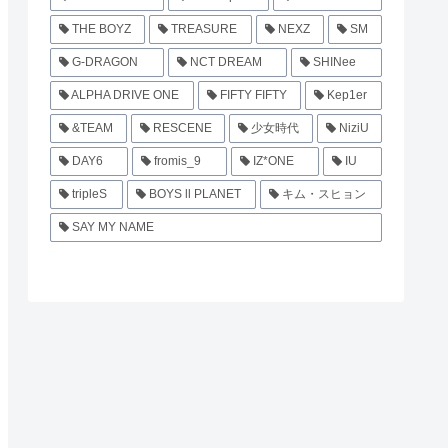
THE BOYZ
TREASURE
NEXZ
SM
G-DRAGON
NCT DREAM
SHINee
ALPHA DRIVE ONE
FIFTY FIFTY
Kep1er
&TEAM
RESCENE
少女時代
NiziU
DAY6
fromis_9
IZ*ONE
IU
tripleS
BOYS ll PLANET
キム・スヒョン
SAY MY NAME