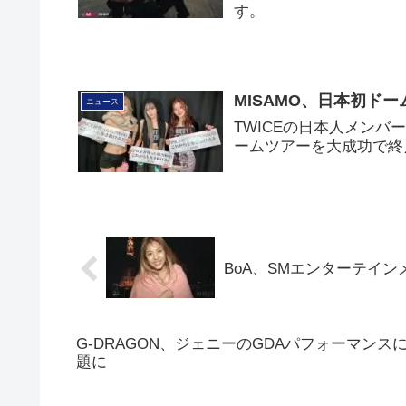
す。
MISAMO、日本初ド
ニュース
TWICEの日本人メンバ
ームツアーを大成功で終
BoA、SMエンターテイ
G-DRAGON、ジェニーのGDAパフォーマン
題に