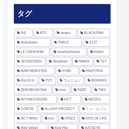
タグ
IVE
BTS
aespa
BLACKPINK
NewJeans
TWICE
ILLIT
LE SSERAFIM
Hearts2Hearts
KiiiKiii
SEVENTEEN
StrayKids
NMIXX
TXT
BABYMONSTER
HYBE
ENHYPEN
(G)I-DLE
ITZY
ウォニョン
BIGBANG
ZEROBASEONE
izna
RIIZE
TWS
BOYNEXTDOOR
NCT
MEOVV
CORTIS
ALLDAY PROJECT
ミン・ヒジン
NCT WISH
exo
ATEEZ
KISS OF LIFE
Red Velvet
Kick Flip
KATSEYE