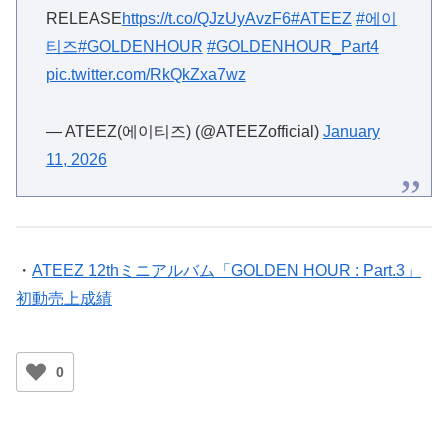
RELEASE
https://t.co/QJzUyAvzF6
#ATEEZ
#에이
티즈
#GOLDENHOUR
#GOLDENHOUR_Part4
pic.twitter.com/RkQkZxa7wz
— ATEEZ(에이티즈) (@ATEEZofficial)
January
11, 2026
・
ATEEZ 12thミニアルバム「GOLDEN HOUR : Part.3」
初動売上成績
0