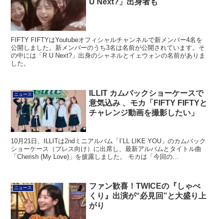
U Next?」出身者も
FIFTY FIFTYはYoutubeオフィシャルチャンネルで新メンバー4名を
公開しました。新メンバーのうち3名は名前が公開されています。そ
の中には「R U Next?」出身のシャネルとイェウォンの名前がありま
した。
ILLIT カムバックショーケースで
ニュース
意気込み 、モカ「FIFTY FIFTYと
チャレンジ動画を撮影したい」
10月21日、ILLITは2ndミニアルバム「I’LL LIKE YOU」のカムバック
ショーケース（プレス向け）に出席し、最新アルバムとタイトル曲
「Cherish (My Love)」を披露しました。 モカは「今回の...
ファン歓喜！TWICEの『しゃべ
ニュース
くり』出演が“必見回”と大盛り上
がり