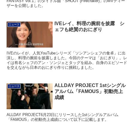
FANTASY vol.1」のタイトル曲「SHOOT (Firecraker)」のMVティー
ザーを公開しました。
IVEレイ、料理の腕前を披露 シ
ニュース
ェフも絶賛のおにぎり
IVEのレイが、人気YouTubeシリーズ「ソンアンシェフの食卓」に出
演し、料理の腕前を披露しました。今回のテーマは「おにぎり」。レ
イは有名シェフのアン・ソンジェとタッグを組み、自身のエピソード
を交えながら日本のおにぎり作りに挑戦しました。
ALLDAY PROJECT 1stシングル
ニュース
アルバム「FAMOUS」初動売上
成績
ALLDAY PROJECT6月23日にリリースした1stシングルアルバム
「FAMOUS」の初動売上成績について以下に記載します。