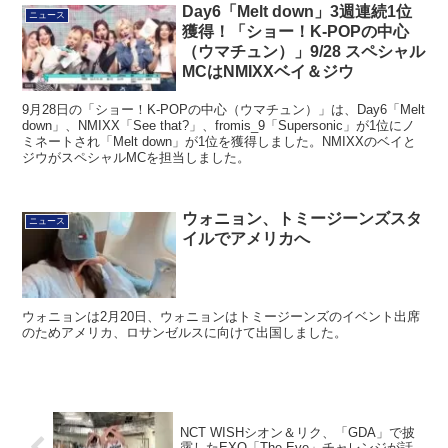
Day6「Melt down」3週連続1位
ニュース
獲得！「ショー！K-POPの中心
（ウマチュン）」9/28 スペシャル
MCはNMIXXベイ＆ジウ
9月28日の「ショー！K-POPの中心（ウマチュン）」は、Day6「Melt
down」、NMIXX「See that?」、fromis_9「Supersonic」が1位にノ
ミネートされ「Melt down」が1位を獲得しました。NMIXXのベイと
ジウがスペシャルMCを担当しました。
ウォニョン、トミージーンズスタ
ニュース
イルでアメリカへ
ウォニョンは2月20日、ウォニョンはトミージーンズのイベント出席
のためアメリカ、ロサンゼルスに向けて出国しました。
NCT WISHシオン＆リク、「GDA」で披
露したEXO「The Eve」チャレンジが話