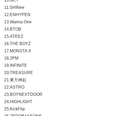
10.NCT
11.SHINee
12.ENHYPEN
13.Wanna One
14.BTOB
15.ATEEZ
16.THE BOYZ
17.MONSTA X
18.2PM
19.INFINITE
20.TREASURE
21.東方神起
22.ASTRO
23.BOYNEXTDOOR
24.HIGHLIGHT
25.KickFlip