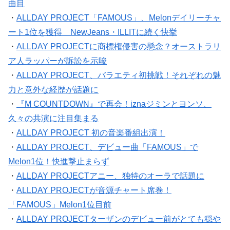
曲目
・
ALLDAY PROJECT「FAMOUS」、Melonデイリーチャ
ート1位を獲得 NewJeans・ILLITに続く快挙
・
ALLDAY PROJECTに商標権侵害の懸念？オーストラリ
ア人ラッパーが訴訟を示唆
・
ALLDAY PROJECT、バラエティ初挑戦！それぞれの魅
力と意外な経歴が話題に
・
『M COUNTDOWN』で再会！iznaジミンとヨンソ、
久々の共演に注目集まる
・
ALLDAY PROJECT 初の音楽番組出演！
・
ALLDAY PROJECT、デビュー曲「FAMOUS」で
Melon1位！快進撃止まらず
・
ALLDAY PROJECTアニー、独特のオーラで話題に
・
ALLDAY PROJECTが音源チャート席巻！
「FAMOUS」Melon1位目前
・
ALLDAY PROJECTターザンのデビュー前がとても穏や