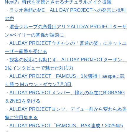
Next?』時代を彷彿とさせるナチュラルメイク披露
・
ラジオ番組のMC、ALL DAY PROJECTへの発言に批判
の声
・
混合グループの恋愛はアリ？ALLDAY PROJECTターザ
ン×ベイリーの関係が話題に
・
ALLDAY PROJECTウチャンの「普通の姿」にネットユ
ーザー衝撃を受ける
・
観客の反応にも動じず…ALLDAY PROJECTターザン、
1位インタビューで魅せた対応力
・
ALLDAY PROJECT「FAMOUS」1位獲得！aespaに競
り勝つ Mカウントダウン7月3日
・
ALLDAY PROJECTメンバー、憧れの存在にBIGBANG
＆2NE1を挙げる
・
ALLDAY PROJECTヨンソ、デビュー前から変わらぬ美
貌に注目集まる
・
ALLDAY PROJECT「FAMOUS」RAK達成！2025年5