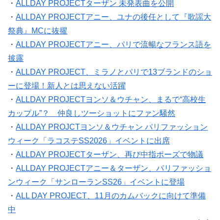
・
ALLDAY PROJECTターザン 未発表曲を公開
・
ALLDAY PROJECTアニー、ユナの後任として『歌謡大
祭典』MCに抜擢
・
ALLDAY PROJECTアニー、パリで流暢なフランス語を
披露
・
ALLDAY PROJECT、ミラノとパリで13ブランドのショ
ーに登場！新人とは思えない活躍
・
ALLDAY PROJECTヨンソ＆ウチャン、まるで“高校生
カップル”？ 仲良しツーショットにファン騒然
・
ALLDAY PROJCTヨンソ＆ウチャン パリファッション
ウィーク「ラコステSS2026」イベントに出席
・
ALLDAY PROJECTターザン、再び中指ポーズで物議
・
ALLDAY PROJECTアニー＆ターザン、パリファッショ
ンウィーク「サンローランSS26」イベントに登場
・
ALL DAY PROJECT、11月のカムバックに向けて準備
中