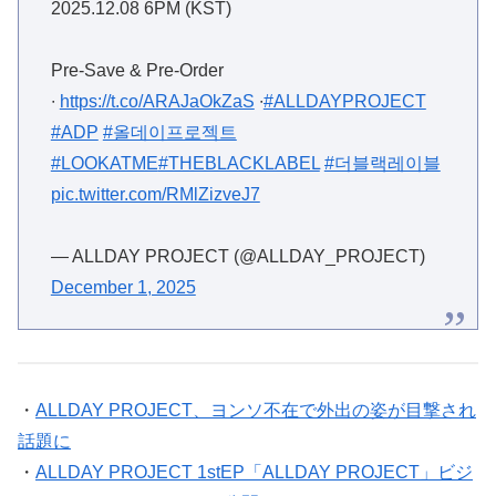
2025.12.08 6PM (KST)
Pre-Save & Pre-Order
∙
https://t.co/ARAJaOkZaS
∙
#ALLDAYPROJECT
#ADP
#올데이프로젝트
#LOOKATME
#THEBLACKLABEL
#더블랙레이블
pic.twitter.com/RMlZizveJ7
— ALLDAY PROJECT (@ALLDAY_PROJECT)
December 1, 2025
・
ALLDAY PROJECT、ヨンソ不在で外出の姿が目撃され
話題に
・
ALLDAY PROJECT 1stEP「ALLDAY PROJECT」ビジ