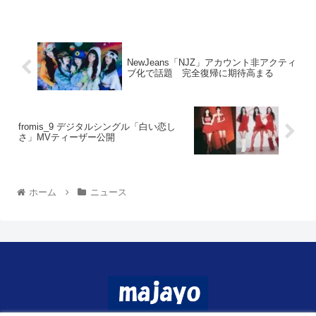
NewJeans「NJZ」アカウント非アクティ
ブ化で話題 完全復帰に期待高まる
fromis_9 デジタルシングル「白い恋し
さ」MVティーザー公開
ホーム
ニュース