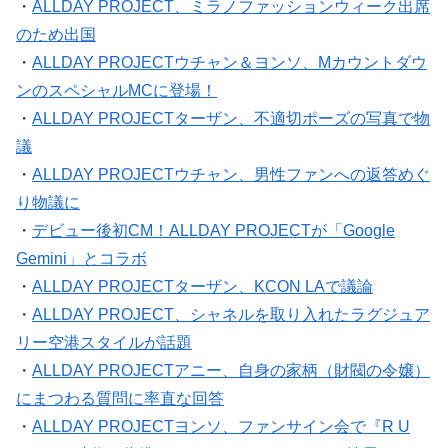
・
ALLDAY PROJECT、ミラノファッションウィーク出席
のため出国
・
ALLDAY PROJECTウチャン＆ヨンソ、Mカウントダウ
ンのスペシャルMCに登場！
・
ALLDAY PROJECTターザン、不適切ポーズの写真で物
議
・
ALLDAY PROJECTウチャン、男性ファンへの返答めぐ
り物議に
・
デビュー後初CM！ALLDAY PROJECTが「Google
Gemini」とコラボ
・
ALLDAY PROJECTターザン、KCON LAで議論
・
ALLDAY PROJECT、シャネルを取り入れたラグジュア
リー空港スタイルが話題
・
ALLDAY PROJECTアニー、自身の家柄（財閥の令嬢）
にまつわる質問に率直な回答
・
ALLDAY PROJECTヨンソ、ファンサイン会で『R U