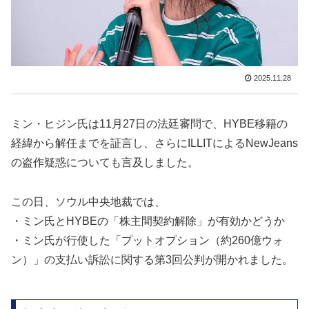
2025.11.28
ミン・ヒジン氏は11月27日の法廷審問で、HYBE移籍の
経緯から解任までを証言し、さらにILLITによるNewJeans
の盗作疑惑についても言及しました。
この日、ソウル中央地裁では、
・ミン氏とHYBEの「株主間契約解除」が有効かどうか
・ミン氏が行使した「プットオプション（約260億ウォ
ン）」の支払い訴訟に関する第3回公判が開かれました。