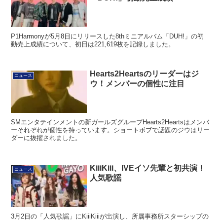
P1Harmonyが5月8日にリリースした8thミニアルバム「DUH!」の初
動売上成績について、初日は221,619枚を記録しました。
Hearts2Heartsのリーダーはジ
ニュース
ウ！メンバーの個性に注目
SMエンタテインメントの新ガールズグループHearts2Heartsはメンバ
ーそれぞれが個性を持っています。ショートボブで話題のジウはリー
ダーに抜擢されました。
KiiiKiii、IVEイソ先輩と初共演！
ニュース
人気歌謡
3月2日の「人気歌謡」にKiiiKiiiが出演し、所属事務所スターシップの