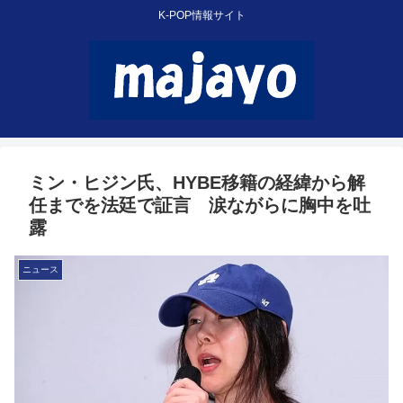
K-POP情報サイト
ミン・ヒジン氏、HYBE移籍の経緯から解
任までを法廷で証言 涙ながらに胸中を吐
露
ニュース