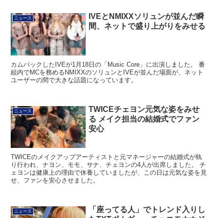
IVEとNMIXXソリュンが並んだ瞬
ニュース
間、ネットで盛り上がりをみせる
カムバックしたIVEが1月18日の「Music Core」に出演しました。 番
組内でMCを務めるNMIXXのソリュンとIVEが並んだ場面が、ネット
ユーザーの間で大きな話題になっています。
TWICEチェヨン元気な姿をみせ
ニュース
る メイク担当の結婚式でファン
安心
TWICEのメイクアップアーティストと元マネージャーの結婚式が執
り行われ、ナヨン、モモ、サナ、チェヨンの4人が出席しました。 チ
ェヨンは健康上の理由で休養していましたが、この日は元気な姿を見
せ、ファンを安心させました。
「座ってる人」でトレンド入りし
ニュース