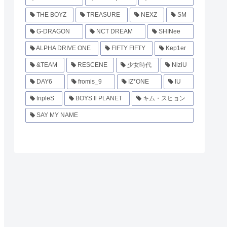
THE BOYZ
TREASURE
NEXZ
SM
G-DRAGON
NCT DREAM
SHINee
ALPHA DRIVE ONE
FIFTY FIFTY
Kep1er
&TEAM
RESCENE
少女時代
NiziU
DAY6
fromis_9
IZ*ONE
IU
tripleS
BOYS ll PLANET
キム・スヒョン
SAY MY NAME