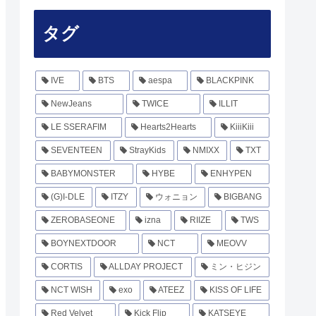
タグ
IVE
BTS
aespa
BLACKPINK
NewJeans
TWICE
ILLIT
LE SSERAFIM
Hearts2Hearts
KiiiKiii
SEVENTEEN
StrayKids
NMIXX
TXT
BABYMONSTER
HYBE
ENHYPEN
(G)I-DLE
ITZY
ウォニョン
BIGBANG
ZEROBASEONE
izna
RIIZE
TWS
BOYNEXTDOOR
NCT
MEOVV
CORTIS
ALLDAY PROJECT
ミン・ヒジン
NCT WISH
exo
ATEEZ
KISS OF LIFE
Red Velvet
Kick Flip
KATSEYE