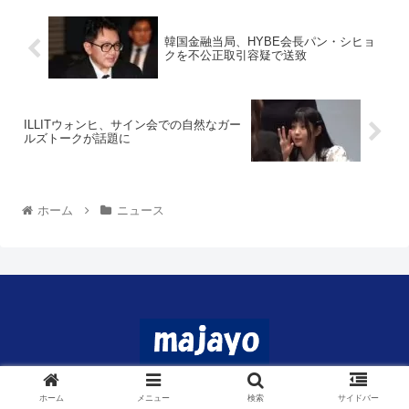
韓国金融当局、HYBE会長パン・シヒョ
クを不公正取引容疑で送致
ILLITウォンヒ、サイン会での自然なガー
ルズトークが話題に
ホーム
ニュース
© 2024 マジャヨ.
ホーム
メニュー
検索
サイドバー