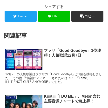
シェアする
Twitter
LINE
コピー
関連記事
ファサ「Good Goodbye」1位獲
ニュース
得！人気歌謡12月7日
12月7日の人気歌謡はファサの「Good Goodbye」が1位を獲得しまし
た。 その他1位候補にノミネートされたのはRIIZE「Fame」、
ILLIT「NOT CUTE ANYMORE」でした。
KiiiKiii「I DO ME」、Melon含む
ニュース
主要音源チャートで急上昇！