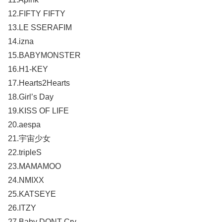
12.FIFTY FIFTY
13.LE SSERAFIM
14.izna
15.BABYMONSTER
16.H1-KEY
17.Hearts2Hearts
18.Girl’s Day
19.KISS OF LIFE
20.aespa
21.宇宙少女
22.tripleS
23.MAMAMOO
24.NMIXX
25.KATSEYE
26.ITZY
27.Baby DONT Cry