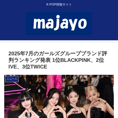
K-POP情報サイト
2025年7月のガールズグループブランド評
判ランキング発表 1位BLACKPINK、2位
IVE、3位TWICE
ニュース