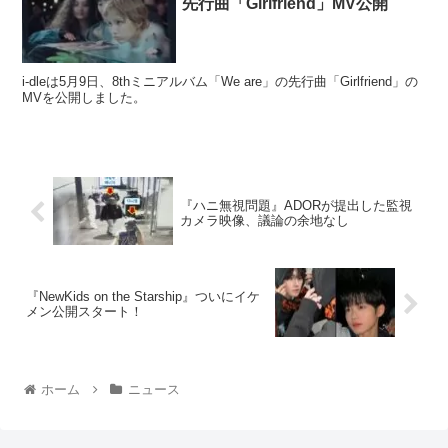
先行曲「Girlfriend」MV公開
i-dleは5月9日、8thミニアルバム「We are」の先行曲「Girlfriend」の
MVを公開しました。
『ハニ無視問題』ADORが提出した監視
カメラ映像、議論の余地なし
『NewKids on the Starship』ついにイケ
メン公開スタート！
ホーム
ニュース