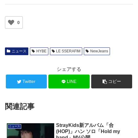
0
ニュース
HYBE
LE SSERAFIM
NewJeans
シェアする
Twitter
LINE
コピー
関連記事
StrayKids新アルバム「合
ニュース
(HOP)」ハン ソロ「Hold my
hand」MV公開